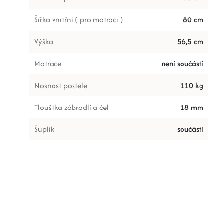
Šířka vnitřní ( pro matraci )
80 cm
Výška
56,5 cm
Matrace
není součástí
Nosnost postele
110 kg
Tloušťka zábradlí a čel
18 mm
Šuplík
součástí