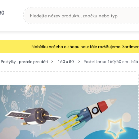
80
Nabídku našeho e-shopu neustále rozšiřujeme. Sortimen
Postýlky - postele pro děti
160 x 80
Postel Larisa 160/80 cm - bílá 