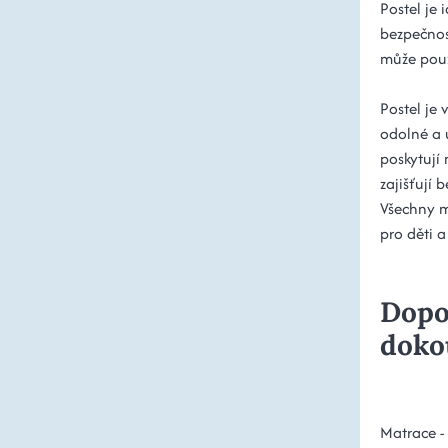
Postel je
bezpečnos
může použ
Postel je 
odolné a 
poskytují
zajišťují
Všechny m
pro děti a
Dopo
doko
Matrace -