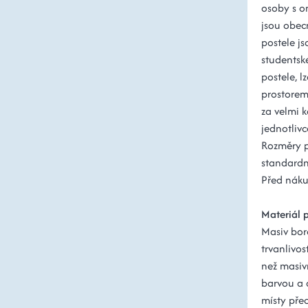
osoby s o
jsou obec
postele js
studentsk
postele, l
prostorem
za velmi k
jednotlivc
Rozměry 
standardn
Před nákup
Materiál 
Masiv bor
trvanlivos
než masiv
barvou a 
místy pře