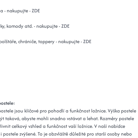
la - nakupujte -
ZDE
lky, komody atd. - nakupujte -
ZDE
 polštáře, chrániče, toppery - nakupujte -
ZDE
ostele:
stele jsou klíčové pro pohodlí a funkčnost ložnice. Výška postele
ýt taková, abyste mohli snadno vstávat a lehat. Rozměry postele
vnit celkový vzhled a funkčnost vaší ložnice. V naší nabídce
i postele zvýšené. To je obzvláště důležité pro starší osoby nebo