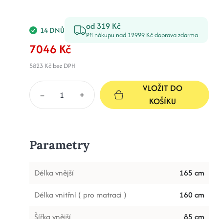
od 319 Kč
14 DNŮ
Při nákupu nad 12999 Kč doprava zdarma
7046 Kč
5823 Kč
bez DPH
VLOŽIT DO
–
+
KOŠÍKU
Parametry
Délka vnější
165 cm
Délka vnitřní ( pro matraci )
160 cm
Šířka vnější
85 cm