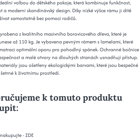
 ideální volbou do dětského pokoje, která kombinuje funkčnost,
t a moderní skandinávský design. Díky nízké výšce rámu ji dítě
ívat samostatně bez pomoci rodičů.
vyrobena z kvalitního masivního borovicového dřeva, které je
unese až 110 kg. Je vybavena pevným rámem s lamelami, které
 matraci optimální oporu pro pohodlný spánek. Ochranné bočnice
 bezpečnost a malé otvory na dlouhých stranách usnadňují přístup.
ateriály jsou ošetřeny ekologickými barvami, které jsou bezpečné
 šetrné k životnímu prostředí.
ručujeme k tomuto produktu
upit:
 nakupujte -
ZDE