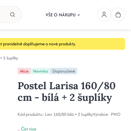
VŠE O NÁKUPU
t pravidelně doplňujeme o nové produkty.
+ 2 šuplíky
Akce
Novinka
Doporučené
Postel Larisa 160/80
cm - bílá + 2 šuplíky
Kód produktu:
Lars 160/80 bílá + 2 šuplíky
Výrobce:
PWO
...
Číst více