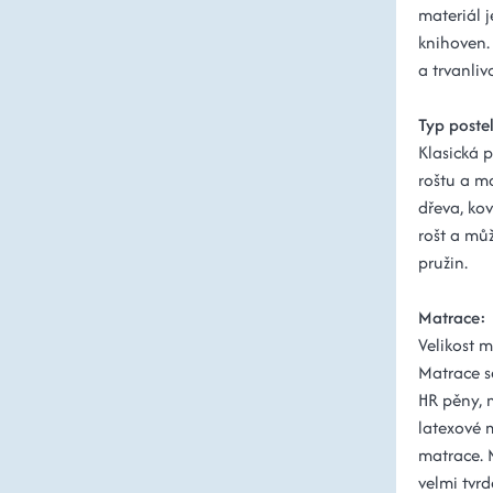
materiál j
knihoven.
a trvanlivo
Typ poste
Klasická p
roštu a m
dřeva, ko
rošt a mů
pružin.
Matrace:
Velikost 
Matrace s
HR pěny, 
latexové 
matrace. 
velmi tvrd