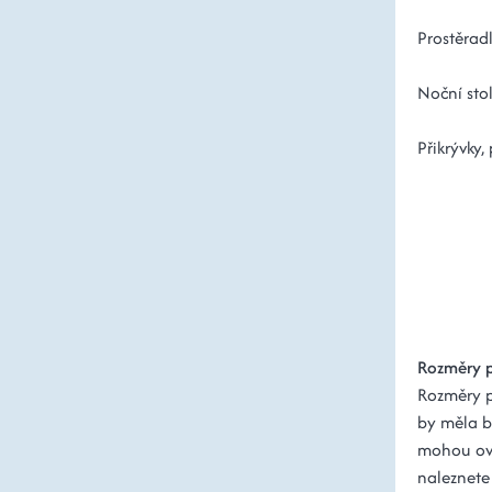
Prostěrad
Noční sto
Přikrývky,
Rozměry p
Rozměry po
by měla b
mohou ovli
naleznete 