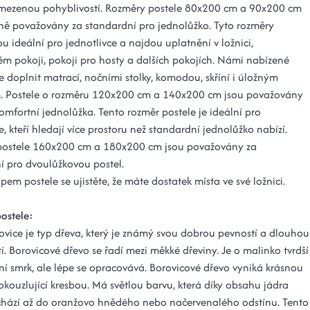
mezenou pohyblivostí. Rozměry postele 80x200 cm a 90x200 cm
ně považovány za standardní pro jednolůžko. Tyto rozměry
ou ideální pro jednotlivce a najdou uplatnění v ložnici,
ém pokoji, pokoji pro hosty a dalších pokojích. Námi nabízené
ze doplnit matrací, nočními stolky, komodou, skříní i úložným
. Postele o rozměru 120x200 cm a 140x200 cm jsou považovány
omfortní jednolůžka. Tento rozměr postele je ideální pro
e, kteří hledají více prostoru než standardní jednolůžko nabízí.
postele 160x200 cm a 180x200 cm jsou považovány za
í pro dvoulůžkovou postel.
em postele se ujistěte, že máte dostatek místa ve své ložnici.
postele:
ovice je typ dřeva, který je známý svou dobrou pevností a dlouhou
tí. Borovicové dřevo se řadí mezi měkké dřeviny. Je o malinko tvrdší
ní smrk, ale lépe se opracovává. Borovicové dřevo vyniká krásnou
okouzlující kresbou. Má světlou barvu, která díky obsahu jádra
chází až do oranžovo hnědého nebo načervenalého odstínu. Tento