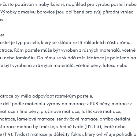
e často používán v nábytkářství, například pro výrobu postelí nebo
 Výrobky z masivu borovice jsou oblíbené pro svůj přírodní vzhled
st.
le:
ostel je typ postele, který se skládá ze tří základních částí: rámu,
atrace. Rám postele může být vyroben z různých materiálů, včetně
vu nebo laminátu. Do rámu se vkládá rošt. Matrace je položena na
že být vyrobena z různých materiálů, včetně pěny, latexu nebo
matrace by měla odpovídat rozměrům postele.
e dělí podle materiálu výroby na matrace z PUR pěny, matrace z
matrace z líné pěny, pružinové matrace, taštičkové matrace,
matrace, lamelové matrace, sendvičové matrace, antibakteriální
Matrace mohou být měkké, středně tvrdé (H2, H3), tvrdé nebo
é (H4). Tvrdost matrace je důležitý faktor, který ovlivňuje pohodlí a