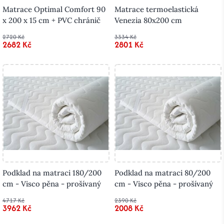
Matrace Optimal Comfort 90
Matrace termoelastická
x 200 x 15 cm + PVC chránič
Venezia 80x200 cm
2720 Kč
3334 Kč
2682 Kč
2801 Kč
Podklad na matraci 180/200
Podklad na matraci 80/200
cm - Visco pěna - prošívaný
cm - Visco pěna - prošívaný
4717 Kč
2390 Kč
3962 Kč
2008 Kč