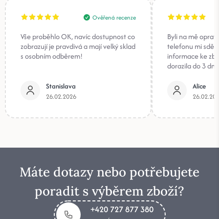
Ověřená recenze
Vše proběhlo OK, navíc dostupnost co
Byli na mě oprav
zobrazují je pravdivá a mají velký sklad
telefonu mi sděli
s osobním odběrem!
informace ke zb
dorazila do 3 dnů
Stanislava
Alice
26.02.2026
26.02.20
Máte dotazy nebo potřebujete
poradit s výběrem zboží?
+420 727 877 380