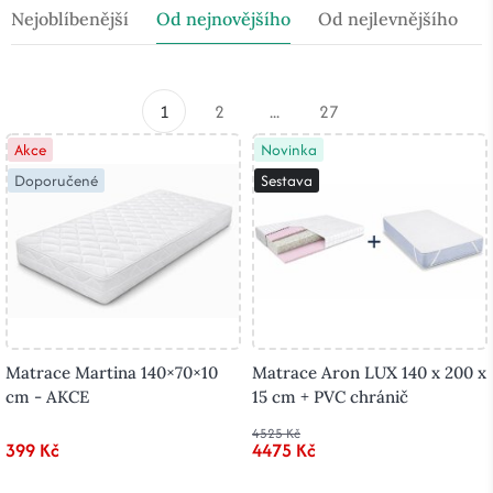
Nejoblíbenější
Od nejnovějšího
Od nejlevnějšího
1
2
...
27
Akce
Novinka
Doporučené
Sestava
Matrace Martina 140×70×10
Matrace Aron LUX 140 x 200 x
cm - AKCE
15 cm + PVC chránič
4525 Kč
399 Kč
4475 Kč