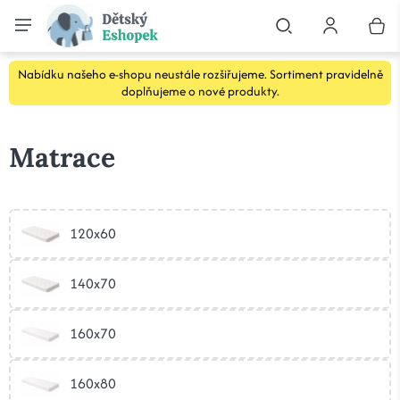
Nabídku našeho e-shopu neustále rozšiřujeme. Sortiment pravidelně
doplňujeme o nové produkty.
Matrace
120x60
140x70
160x70
160x80