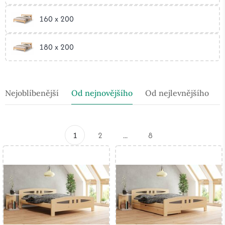
160 x 200
180 x 200
Nejoblíbenější
Od nejnovějšího
Od nejlevnějšího
1
2
...
8