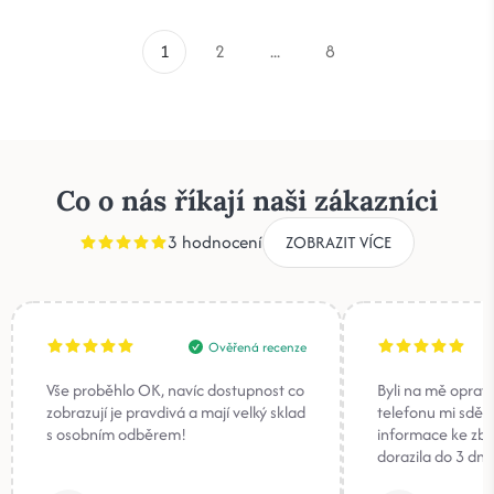
1
2
...
8
Co o nás říkají naši zákazníci
3 hodnocení
ZOBRAZIT VÍCE
Ověřená recenze
Vše proběhlo OK, navíc dostupnost co
Byli na mě oprav
zobrazují je pravdivá a mají velký sklad
telefonu mi sděli
s osobním odběrem!
informace ke zb
dorazila do 3 dnů