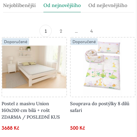
Nejoblíbenější
Od nejnovějšího
Od nejlevnějšího
1
2
...
4
Doporučené
Doporučené
Postel z masivu Union
Souprava do postýlky 8 dílů
160x200 cm bílá + rošt
safari
ZDARMA / POSLEDNÍ KUS
3688 Kč
500 Kč