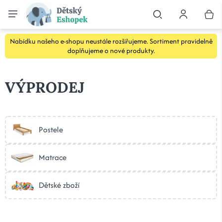
Nabídku našeho e-shopu neustále rozšiřujeme. Sortiment pravidelně
doplňujeme o nové produkty.
VÝPRODEJ
Postele
Matrace
Dětské zboží