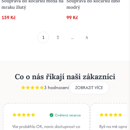
Souprava do kočárku méďa na
Souprava do kočárku dino
mraku žlutý
modrý
159 Kč
99 Kč
1
2
...
4
Co o nás říkají naši zákazníci
3 hodnocení
ZOBRAZIT VÍCE
Ověřená recenze
Vše proběhlo OK, navíc dostupnost co
Byli na mě oprav