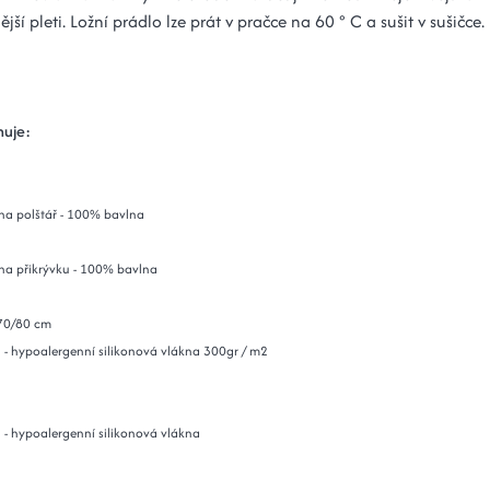
jší pleti. Ložní prádlo lze prát v pračce na 60 ° C a sušit v sušičce.
huje:
 na polštář - 100% bavlna
 na přikrývku - 100% bavlna
 70/80 cm
va - hypoalergenní silikonová vlákna 300gr / m2
a - hypoalergenní silikonová vlákna