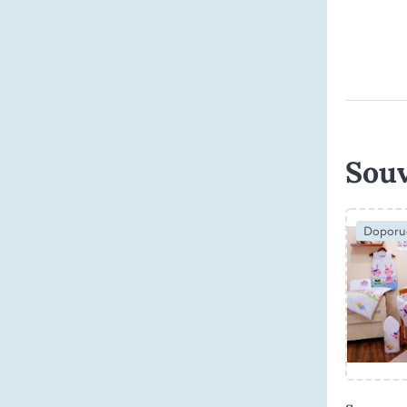
Souv
Doporu