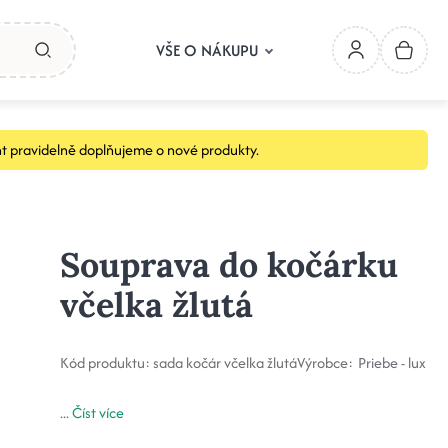
VŠE O NÁKUPU
t pravidelně doplňujeme o nové produkty.
Souprava do kočárku
včelka žlutá
Kód produktu:
sada kočár včelka žlutá
Výrobce:
Priebe - lux
...
Číst více