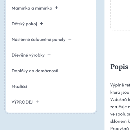
Maminka a miminko
Dětský pokoj
Nástěnné čalouněné panely
Dřevěné výrobky
Popis
Doplňky do domácnosti
Výplně té
Mazlíčci
která jsou
Vzdušná l
VÝPRODEJ
zaručuje 
ve spolup
sklonem k 
Prodyšná m