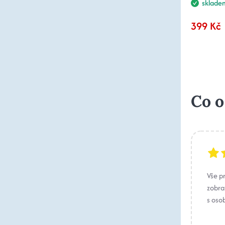
sklade
399 Kč
Co o
Vše p
zobraz
s oso