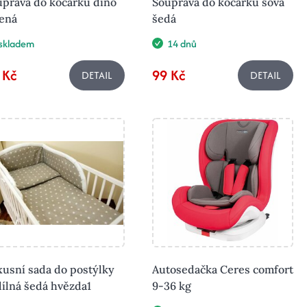
uprava do kočárku dino
Souprava do kočárku sova
lená
šedá
skladem
14 dnů
 Kč
99 Kč
DETAIL
DETAIL
usní sada do postýlky
Autosedačka Ceres comfort
ílná šedá hvězda1
9-36 kg