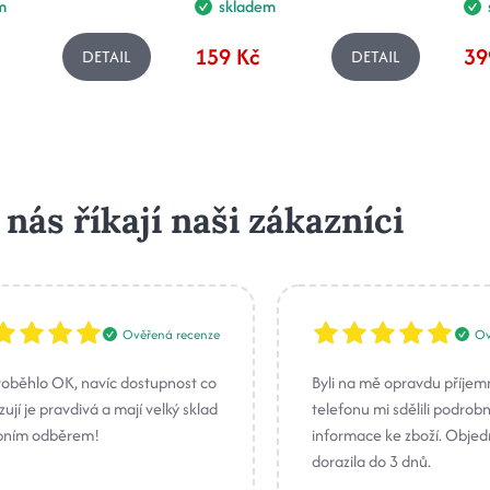
m
skladem
159 Kč
39
DETAIL
DETAIL
 nás říkají naši zákazníci
Ověřená recenze
Ov
roběhlo OK, navíc dostupnost co
Byli na mě opravdu příjem
ují je pravdivá a mají velký sklad
telefonu mi sdělili podrob
bním odběrem!
informace ke zboží. Obje
dorazila do 3 dnů.