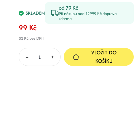
od 79 Kč
SKLADEM
Při nákupu nad 12999 Kč doprava
zdarma
99 Kč
82 Kč
bez DPH
VLOŽIT DO
–
+
KOŠÍKU