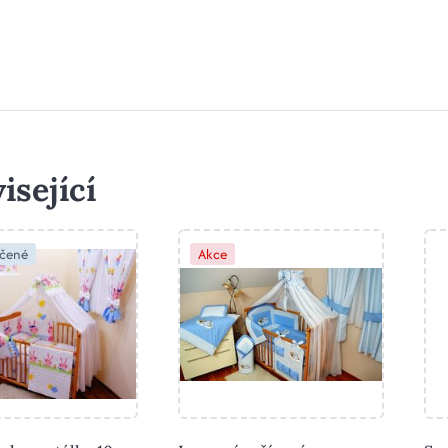
isející
čené
Akce