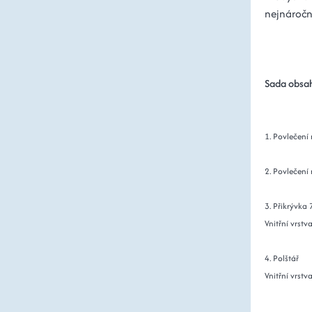
nejnáročně
Sada obsa
1. Povlečení
2. Povlečení
3. Přikrývka
Vnitřní vrst
4. Polštář
Vnitřní vrstv