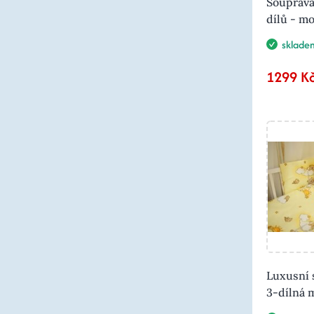
Souprava
dílů - mo
sklade
1299 K
Luxusní 
3-dílná 