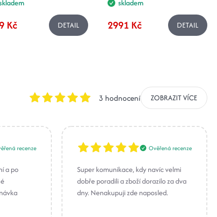
skladem
skladem
9 Kč
2991 Kč
DETAIL
DETAIL
3 hodnocení
ZOBRAZIT VÍCE
ěřená recenze
Ověřená recenze
ní a po
Super komunikace, kdy navíc velmi
né
dobře poradili a zboží dorazilo za dva
dnávka
dny. Nenakupuji zde naposled.