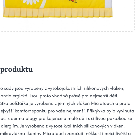
 produktu
to sady jsou vyrobeny z vysokojakostních silikonových vláken,
 antialergická. Jsou proto vhodná právě pro nejmenší děti.
átka polštářku je vyrobena z jemných vláken Microtouch a proto
nejvyšší komfort spánku pro vaše nejmenší. Přikrývka byla vyvinuta
ráci s dermatology pro kojence a malé děti s citlivou pokožkou se
alergiím. Je vyrobena z vysoce kvalitních silikonových vláken.
ikrovlákna tkaniny Microtouch zaručují měkkost i nejcitlivější a