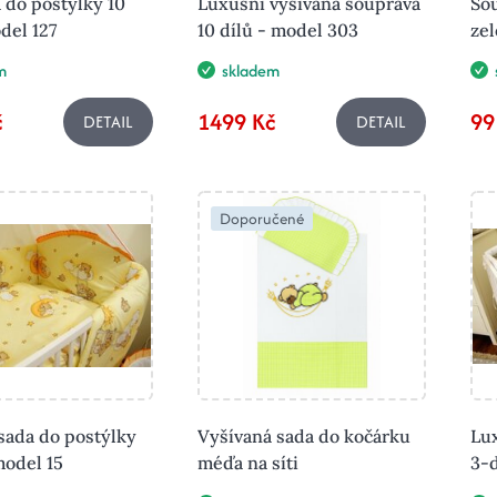
 do postýlky 10
Luxusní vyšívaná souprava
So
del 127
10 dílů - model 303
ze
m
skladem
č
1499 Kč
99
DETAIL
DETAIL
Doporučené
sada do postýlky
Vyšívaná sada do kočárku
Lux
model 15
méďa na síti
3-d