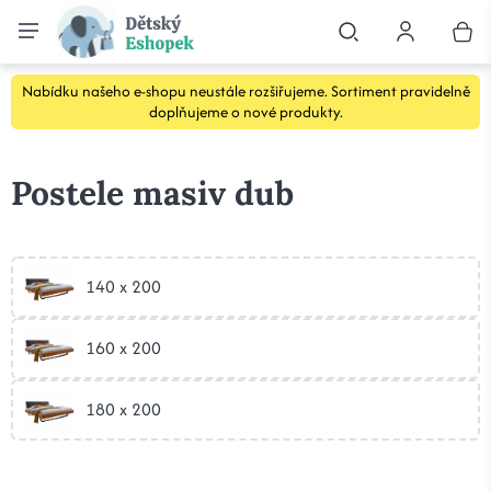
Nabídku našeho e-shopu neustále rozšiřujeme. Sortiment pravidelně
doplňujeme o nové produkty.
Postele masiv dub
140 x 200
160 x 200
180 x 200