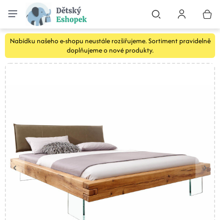
Nabídku našeho e-shopu neustále rozšiřujeme. Sortiment pravidelně
doplňujeme o nové produkty.