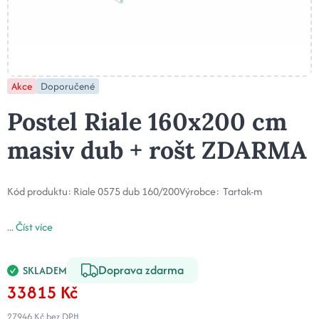
Akce
Doporučené
Postel Riale 160x200 cm
masiv dub + rošt ZDARMA
Kód produktu:
Riale 0575 dub 160/200
Výrobce:
Tartak-m
...
Číst více
Doprava zdarma
SKLADEM
33815 Kč
27946 Kč
bez DPH