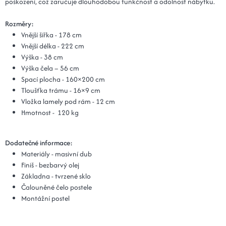
poškození, což zaručuje dlouhodobou funkčnost a odolnost nábytku.
Rozměry:
Vnější šířka - 178 cm
Vnější délka - 222 cm
Výška - 38 cm
Výška čela – 56 cm
Spací plocha - 160×200 cm
Tloušťka trámu - 16×9 cm
Vložka lamely pod rám - 12 cm
Hmotnost - 120 kg
Dodatečné informace:
Materiály - masivní dub
Finiš - bezbarvý olej
Základna - tvrzené sklo
Čalouněné čelo postele
Montážní postel