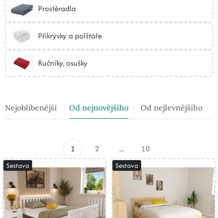
Prostěradla
Přikrývky a polštáře
Ručníky, osušky
Nejoblíbenější
Od nejnovějšího
Od nejlevnějšího
1
2
...
10
Sestava
Sestava