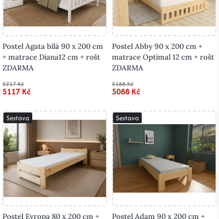
Postel Agata bílá 90 x 200 cm
Postel Abby 90 x 200 cm +
+ matrace Diana12 cm + rošt
matrace Optimal 12 cm + rošt
ZDARMA
ZDARMA
5217 Kč
5188 Kč
5117 Kč
5088 Kč
Sestava
Sestava
Postel Evropa 80 x 200 cm +
Postel Adam 90 x 200 cm +