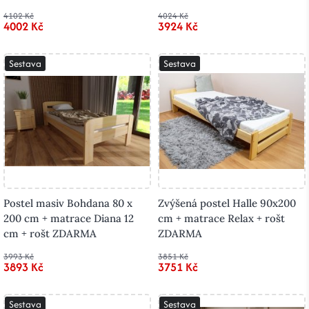
4102 Kč
4024 Kč
4002 Kč
3924 Kč
Sestava
Sestava
Postel masiv Bohdana 80 x
Zvýšená postel Halle 90x200
200 cm + matrace Diana 12
cm + matrace Relax + rošt
cm + rošt ZDARMA
ZDARMA
3993 Kč
3851 Kč
3893 Kč
3751 Kč
Sestava
Sestava