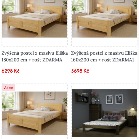
Zvýšená postel z masivu Eliška
Zvýšená postel z masivu Eliška
180x200 cm + rošt ZDARMA
160x200 cm + rošt ZDARMA1
6298 Kč
5698 Kč
Akce