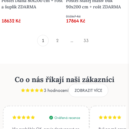
Postel Diana 80x200 cm + rošt
Postel Matěj masiv buk
a šuplík ZDARMA
90x200 cm + rošt ZDARMA
21267 Kč
18632 Kč
17864 Kč
1
2
...
33
Co o nás říkají naši zákazníci
3 hodnocení
ZOBRAZIT VÍCE
Ověřená recenze
Vše proběhlo OK, navíc dostupnost co
Byli na mě oprav