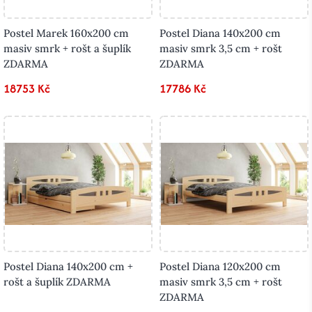
Postel Marek 160x200 cm
Postel Diana 140x200 cm
masiv smrk + rošt a šuplík
masiv smrk 3,5 cm + rošt
ZDARMA
ZDARMA
18753 Kč
17786 Kč
Postel Diana 140x200 cm +
Postel Diana 120x200 cm
rošt a šuplík ZDARMA
masiv smrk 3,5 cm + rošt
ZDARMA