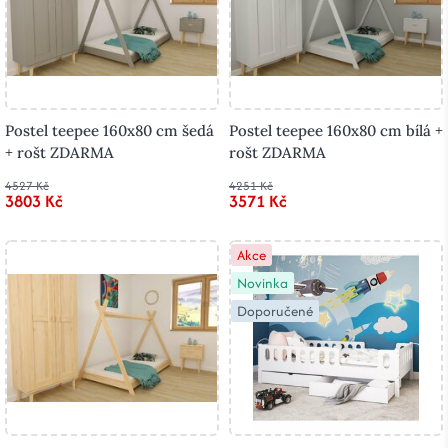
Postel teepee 160x80 cm šedá
Postel teepee 160x80 cm bílá +
+ rošt ZDARMA
rošt ZDARMA
4527 Kč
4251 Kč
3803 Kč
3571 Kč
Akce
Novinka
Doporučené