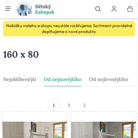
Nabídku našeho e-shopu neustále rozšiřujeme. Sortiment pravidelně
doplňujeme o nové produkty.
160 x 80
Nejoblíbenější
Od nejnovějšího
Od nejlevnějšího
1
2
3