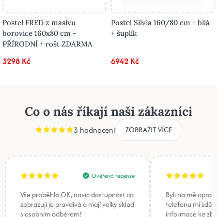
Postel FRED z masivu
Postel Silvia 160/80 cm - bílá
borovice 160x80 cm -
+ šuplík
PŘÍRODNÍ + rošt ZDARMA
3298 Kč
6942 Kč
Co o nás říkají naši zákazníci
3 hodnocení
ZOBRAZIT VÍCE
Ověřená recenze
Vše proběhlo OK, navíc dostupnost co
Byli na mě oprav
zobrazují je pravdivá a mají velký sklad
telefonu mi sděli
s osobním odběrem!
informace ke zb