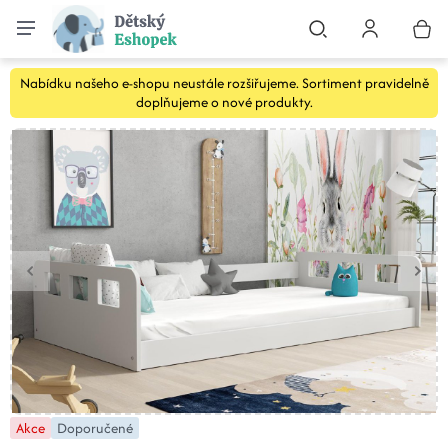
Nabídku našeho e-shopu neustále rozšiřujeme. Sortiment pravidelně
doplňujeme o nové produkty.
Akce
Doporučené