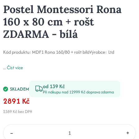
Postel Montessori Rona
160 x 80 cm + rošt
ZDARMA - bílá
Kód produktu:
MDF1 Rona 160/80 + rošt bílá
Výrobce:
Ltd
...
Číst více
od 139 Kč
SKLADEM
Při nákupu nad 12999 Kč doprava zdarma
2891 Kč
2389 Kč
bez DPH
–
+