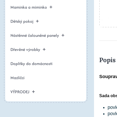
Maminka a miminko
Dětský pokoj
Nástěnné čalouněné panely
Dřevěné výrobky
Popis
Doplňky do domácnosti
Souprav
Mazlíčci
VÝPRODEJ
Sada obs
povl
povl