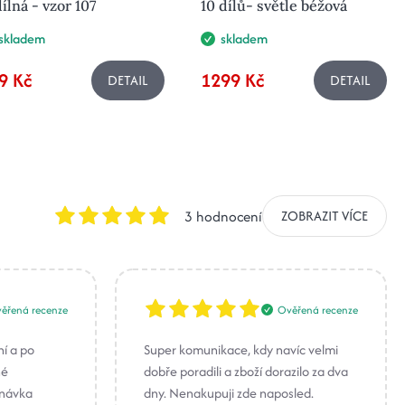
ílná - vzor 107
10 dílů- světle béžová
skladem
skladem
9 Kč
1299 Kč
DETAIL
DETAIL
3 hodnocení
ZOBRAZIT VÍCE
ěřená recenze
Ověřená recenze
ní a po
Super komunikace, kdy navíc velmi
né
dobře poradili a zboží dorazilo za dva
dnávka
dny. Nenakupuji zde naposled.