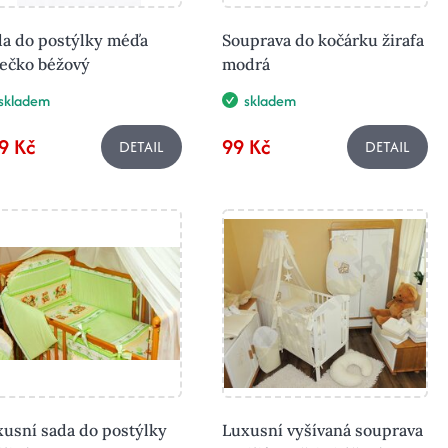
da do postýlky méďa
Souprava do kočárku žirafa
lečko béžový
modrá
skladem
skladem
9 Kč
99 Kč
DETAIL
DETAIL
usní sada do postýlky
Luxusní vyšívaná souprava