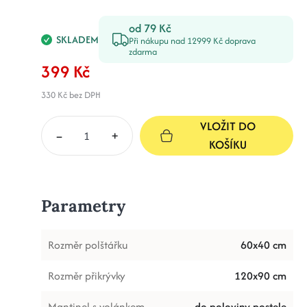
od 79 Kč
SKLADEM
Při nákupu nad 12999 Kč doprava
zdarma
399 Kč
330 Kč
bez DPH
VLOŽIT DO
–
+
KOŠÍKU
Parametry
Rozměr polštářku
60x40 cm
Rozměr přikrývky
120x90 cm
Mantinel s volánkem
do poloviny postele