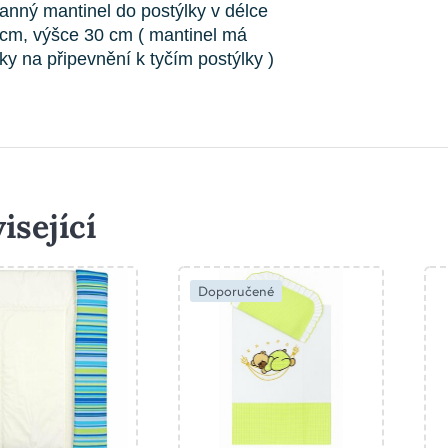
anný mantinel do postýlky v délce
cm, výšce 30 cm ( mantinel má
ky na připevnění k tyčím postýlky )
isející
Doporučené