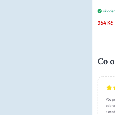
sklade
364 Kč
Co o
Vše p
zobraz
s oso