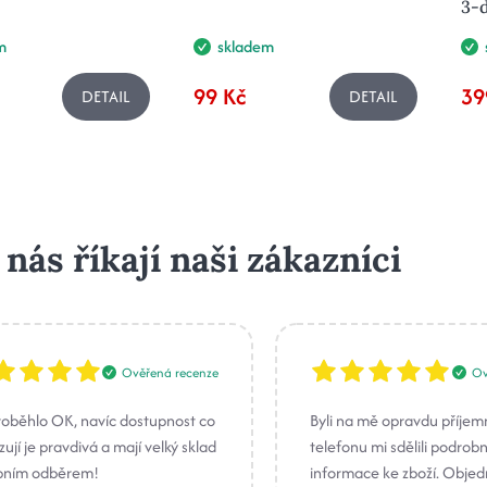
3-d
m
skladem
99 Kč
39
DETAIL
DETAIL
 nás říkají naši zákazníci
Ověřená recenze
Ov
roběhlo OK, navíc dostupnost co
Byli na mě opravdu příjem
ují je pravdivá a mají velký sklad
telefonu mi sdělili podrob
bním odběrem!
informace ke zboží. Obje