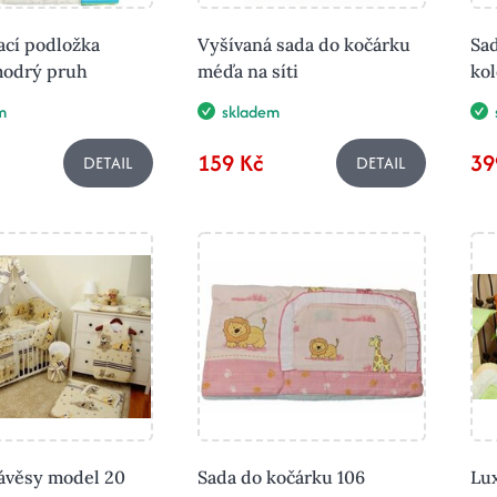
ací podložka
Vyšívaná sada do kočárku
Sa
modrý pruh
méďa na síti
ko
m
skladem
159 Kč
39
DETAIL
DETAIL
ávěsy model 20
Sada do kočárku 106
Lux