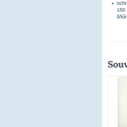
ochr
150 
šňůr
Souv