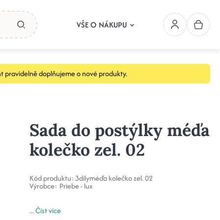
VŠE O NÁKUPU
t pravidelně doplňujeme o nové produkty.
Sada do postýlky méďa
kolečko zel. 02
Kód produktu:
3dílyméďa kolečko zel. 02
Výrobce:
Priebe - lux
...
Číst více