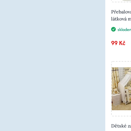
Přebalov
látková 
sklade
99 Kč
Dětské z