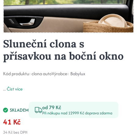
Sluneční clona s
přísavkou na boční okno
Kód produktu:
clona auto
Výrobce:
Babylux
...
Číst více
od 79 Kč
SKLADEM
Při nákupu nad 12999 Kč doprava zdarma
41 Kč
34 Kč
bez DPH