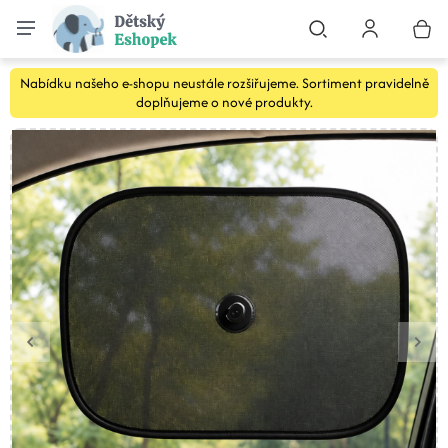
Nabídku našeho e-shopu neustále rozšiřujeme. Sortiment pravidelně
doplňujeme o nové produkty.