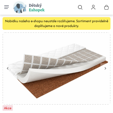
Nabídku našeho e-shopu neustále rozšiřujeme. Sortiment pravidelně
doplňujeme o nové produkty.
Akce