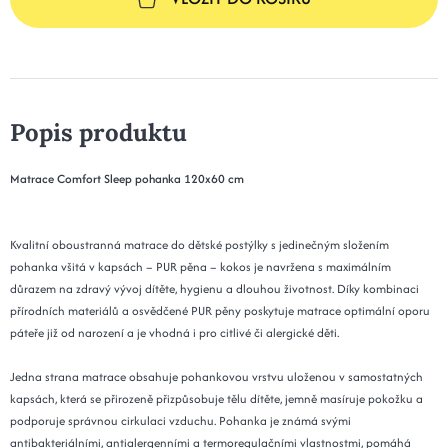
Popis produktu
Matrace Comfort Sleep pohanka 120x60 cm
Kvalitní oboustranná matrace do dětské postýlky s jedinečným složením
pohanka všitá v kapsách – PUR pěna – kokos je navržena s maximálním
důrazem na zdravý vývoj dítěte, hygienu a dlouhou životnost. Díky kombinaci
přírodních materiálů a osvědčené PUR pěny poskytuje matrace optimální oporu
páteře již od narození a je vhodná i pro citlivé či alergické děti.
Jedna strana matrace obsahuje pohankovou vrstvu uloženou v samostatných
kapsách, která se přirozeně přizpůsobuje tělu dítěte, jemně masíruje pokožku a
podporuje správnou cirkulaci vzduchu. Pohanka je známá svými
antibakteriálními, antialergenními a termoregulačními vlastnostmi, pomáhá