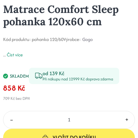
Matrace Comfort Sleep
pohanka 120x60 cm
Kód produktu:
pohanka 120/60
Výrobce:
Gogo
...
Číst více
od 139 Kč
SKLADEM
Při nákupu nad 12999 Kč doprava zdarma
858 Kč
709 Kč
bez DPH
–
+
VLOŽIT DO KOŠÍKU