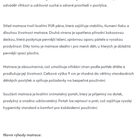
odvádět vlhkost a udržovat suché a zdravé prostředí v postýlce.
Střed matrace tvoří kvalitní PUR pěna, která zajišťuje stabilitu, tlumení tlaku a
dlouhou životnost matrace. Druhá strana je opatřena přírodní kokosovou
deskou, která poskytuje pevnější ležení, správnou oporu páteře a vysokou
prodyšnost. Díky tomu je matrace ideální i pro menší děti, u kterých je důležitá
pevnější spací plocha.
Matrace je oboustranná, což umožňuje střídání stran podle potřeb dítěte a
prodlužuje její životnost. Celková výška 9 cm je vhodná do většiny standardních
dětských postýlek a splňuje požadavky na bezpečné používání.
Součástí matrace je kvalitní snímatelný potah, který je příjemný na dotek,
prodyšný a snadno udržovatelný. Potah lze sejmout a prát, což zajišťuje vysoký
hygienický standard a komfort pro každodenní používání.
Hlavní výhody matrace: