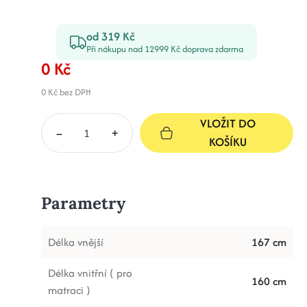
od 319 Kč
Při nákupu nad 12999 Kč doprava zdarma
0 Kč
0 Kč
bez DPH
VLOŽIT DO
–
+
KOŠÍKU
Parametry
Délka vnější
167 cm
Délka vnitřní ( pro
160 cm
matraci )