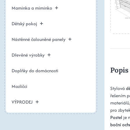
Maminka a miminko
Dětský pokoj
Nástěnné čalouněné panely
Dřevěné výrobky
Popis
Doplňky do domácnosti
Mazlíčci
Stylová
d
řešením pr
VÝPRODEJ
materiálů
pro zbytek
Postel
je 
boční och