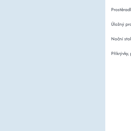
Prostěrad
Úložný pro
Noční sto
Přikrývky,