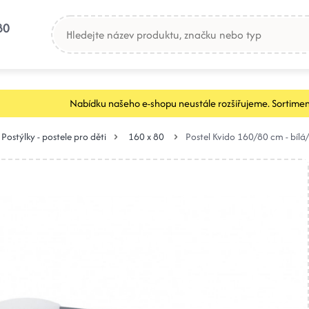
80
Nabídku našeho e-shopu neustále rozšiřujeme. Sortimen
Postýlky - postele pro děti
160 x 80
Postel Kvido 160/80 cm - bílá