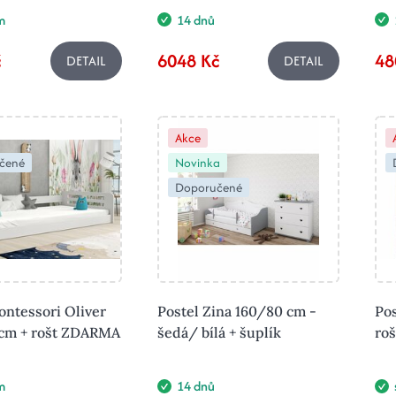
m
14 dnů
č
6048 Kč
48
DETAIL
DETAIL
Akce
čené
Novinka
Doporučené
ontessori Oliver
Postel Zina 160/80 cm -
Po
 cm + rošt ZDARMA
šedá/ bílá + šuplík
ro
m
14 dnů