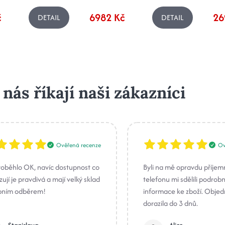
č
6982 Kč
26
DETAIL
DETAIL
 nás říkají naši zákazníci
Ověřená recenze
Ov
roběhlo OK, navíc dostupnost co
Byli na mě opravdu příjem
ují je pravdivá a mají velký sklad
telefonu mi sdělili podrob
bním odběrem!
informace ke zboží. Obje
dorazila do 3 dnů.