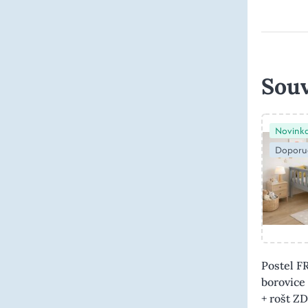
Souv
Novink
Doporu
Postel F
borovice
+ rošt 