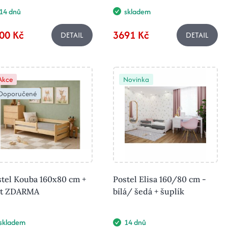
14 dnů
skladem
00 Kč
3691 Kč
DETAIL
DETAIL
Akce
Novinka
Doporučené
stel Kouba 160x80 cm +
Postel Elisa 160/80 cm -
št ZDARMA
bílá/ šedá + šuplík
skladem
14 dnů