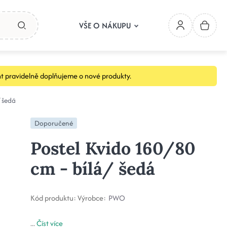
VŠE O NÁKUPU
t pravidelně doplňujeme o nové produkty.
/ šedá
Doporučené
Postel Kvido 160/80
cm - bílá/ šedá
Kód produktu:
Výrobce:
PWO
...
Číst více