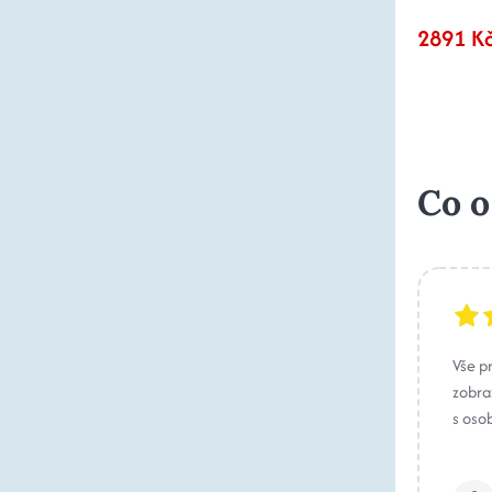
2891 K
Co o
Vše p
zobraz
s oso