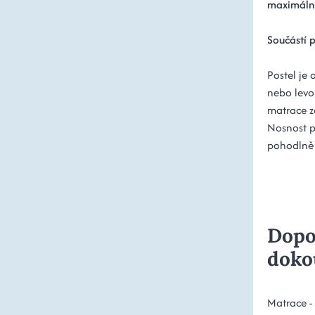
maximální
Součástí p
Postel je
nebo levo
matrace za
Nosnost po
pohodlně 
Dopo
doko
Matrace -