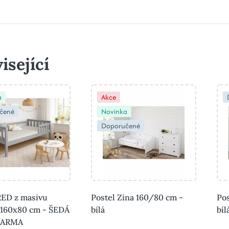
isející
a
Akce
čené
Novinka
Doporučené
RED z masivu
Postel Zina 160/80 cm -
Po
 160x80 cm - ŠEDÁ
bílá
bíl
ZDARMA