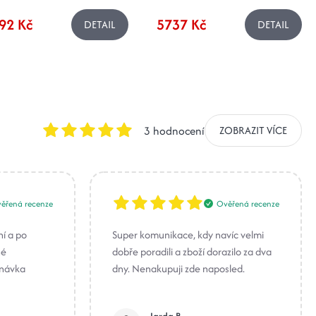
92 Kč
5737 Kč
DETAIL
DETAIL
3 hodnocení
ZOBRAZIT VÍCE
ěřená recenze
Ověřená recenze
ní a po
Super komunikace, kdy navíc velmi
né
dobře poradili a zboží dorazilo za dva
dnávka
dny. Nenakupuji zde naposled.