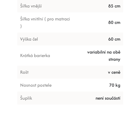
Šířka vnější
85 cm
Šířka vnitřní ( pro matraci
80 cm
)
Výška čel
60 cm
variabilní na obě
Krátká barierka
strany
Rošt
v ceně
Nosnost postele
70 kg
Šuplík
není součástí