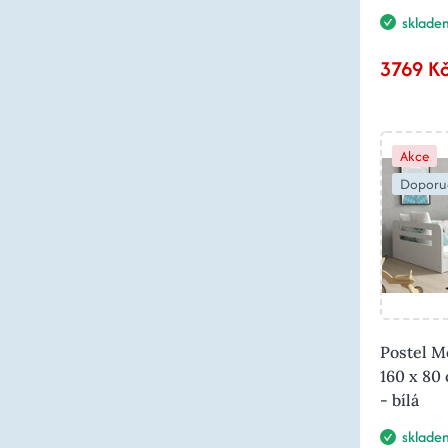
sklade
3769 K
Akce
Doporu
Postel M
160 x 80
- bílá
sklade