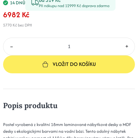
14 DNŮ
Při nákupu nad 12999 Kč doprava zdarma
6982 Kč
5770 Kč
bez DPH
–
+
VLOŽIT DO KOŠÍKU
Popis produktu
Postel vyrobená z kvalitní 18mm laminované nábytkové desky a MDF
desky s ekologickými barvami na vodní bázi. Tento odolný nábytek
nabízí vysokou nosnost až 110 kg díky borovicovému rámu z latěk. Pro