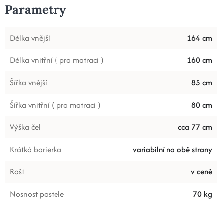
Parametry
Délka vnější
164 cm
Délka vnitřní ( pro matraci )
160 cm
Šířka vnější
85 cm
Šířka vnitřní ( pro matraci )
80 cm
Výška čel
cca 77 cm
Krátká barierka
variabilní na obě strany
Rošt
v ceně
Nosnost postele
70 kg