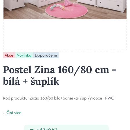
Akce
Novinka
Doporučené
Postel Zina 160/80 cm -
bílá + šuplík
Kód produktu:
Zuzia 160/80 bílá+barierka+šupl
Výrobce:
PWO
...
Číst více
od 319 Kč