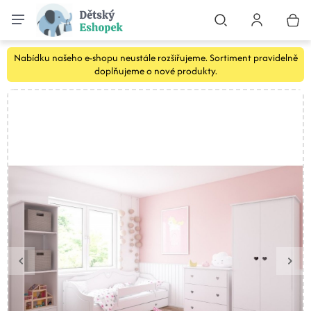
Nabídku našeho e-shopu neustále rozšiřujeme. Sortiment pravidelně
doplňujeme o nové produkty.