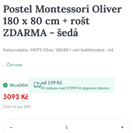
Postel Montessori Oliver
180 x 80 cm + rošt
ZDARMA - šedá
Kód produktu:
MDF2 Oliver 180/80 + rošt šedá
Výrobce:
Ltd
...
Číst více
od 139 Kč
SKLADEM
Při nákupu nad 12999 Kč doprava zdarma
3092 Kč
2555 Kč
bez DPH
–
+