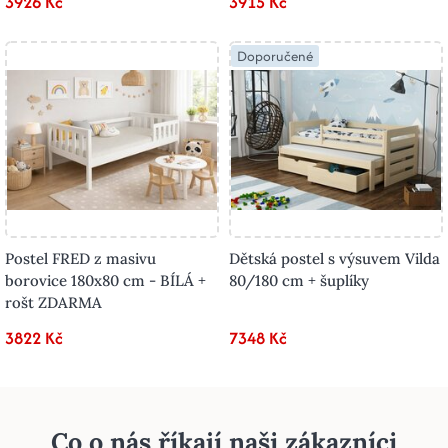
3926 Kč
3915 Kč
Doporučené
Postel FRED z masivu
Dětská postel s výsuvem Vilda
borovice 180x80 cm - BÍLÁ +
80/180 cm + šuplíky
rošt ZDARMA
3822 Kč
7348 Kč
Co o nás říkají naši zákazníci