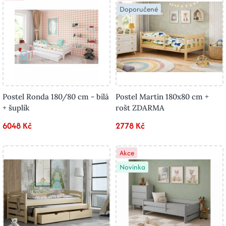
Doporučené
Postel Ronda 180/80 cm - bílá
Postel Martin 180x80 cm +
+ šuplík
rošt ZDARMA
6048 Kč
2778 Kč
Akce
Novinka