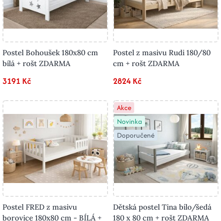
Postel Bohoušek 180x80 cm
Postel z masivu Rudi 180/80
bílá + rošt ZDARMA
cm + rošt ZDARMA
3191 Kč
2824 Kč
Akce
Novinka
Doporučené
Postel FRED z masivu
Dětská postel Tina bílo/šedá
borovice 180x80 cm - BÍLÁ +
180 x 80 cm + rošt ZDARMA