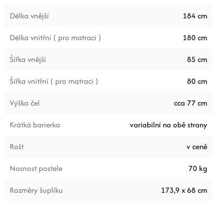
Délka vnější
184 cm
Délka vnitřní ( pro matraci )
180 cm
Šířka vnější
85 cm
Šířka vnitřní ( pro matraci )
80 cm
Výška čel
cca 77 cm
Krátká barierka
variabilní na obě strany
Rošt
v ceně
Nosnost postele
70 kg
Rozměry šuplíku
173,9 x 68 cm