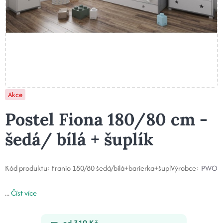
Akce
Postel Fiona 180/80 cm -
šedá/ bílá + šuplík
Kód produktu:
Franio 180/80 šedá/bílá+barierka+šupl
Výrobce:
PWO
...
Číst více
od 319 Kč