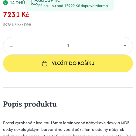
14 DNŮ
Při nákupu nad 12999 Kč doprava zdarma
7231 Kč
5976 Kč
bez DPH
–
+
VLOŽIT DO KOŠÍKU
Popis produktu
Postel vyrobená z kvalitní 18mm laminované nábytkové desky a MDF
desky s ekologickými barvami na vodní bázi. Tento odolný nábytek
nabízí vysokou nosnost až 110 kg díky borovicovému rámu z latěk. Pro