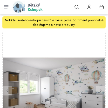
Nabídku našeho e-shopu neustále rozšiřujeme. Sortiment pravidelně
doplňujeme o nové produkty.