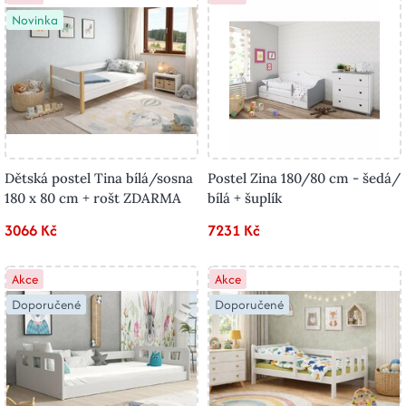
Novinka
Dětská postel Tina bílá/sosna
Postel Zina 180/80 cm - šedá/
180 x 80 cm + rošt ZDARMA
bílá + šuplík
3066 Kč
7231 Kč
Akce
Akce
Doporučené
Doporučené