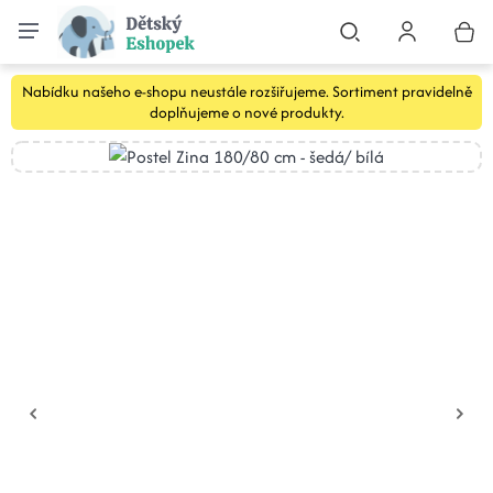
Nabídku našeho e-shopu neustále rozšiřujeme. Sortiment pravidelně
doplňujeme o nové produkty.