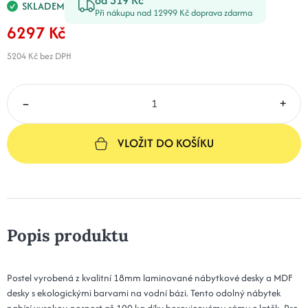
SKLADEM
Při nákupu nad 12999 Kč doprava zdarma
6297 Kč
5204 Kč
bez DPH
–
+
VLOŽIT DO KOŠÍKU
Popis produktu
Postel vyrobená z kvalitní 18mm laminované nábytkové desky a MDF
desky s ekologickými barvami na vodní bázi. Tento odolný nábytek
nabízí vysokou nosnost až 100 kg díky borovicovému rámu z latěk. Pro