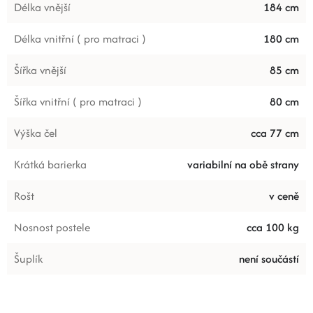
Délka vnější
184 cm
Délka vnitřní ( pro matraci )
180 cm
Šířka vnější
85 cm
Šířka vnitřní ( pro matraci )
80 cm
Výška čel
cca 77 cm
Krátká barierka
variabilní na obě strany
Rošt
v ceně
Nosnost postele
cca 100 kg
Šuplík
není součástí