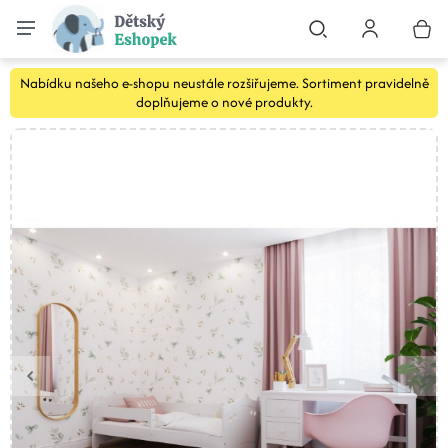
Nabídku našeho e-shopu neustále rozšiřujeme. Sortiment pravidelně
doplňujeme o nové produkty.