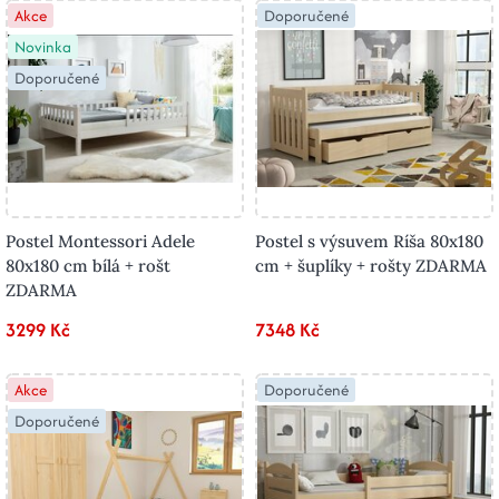
Akce
Doporučené
Novinka
Doporučené
Postel Montessori Adele
Postel s výsuvem Ríša 80x180
80x180 cm bílá + rošt
cm + šuplíky + rošty ZDARMA
ZDARMA
3299 Kč
7348 Kč
Akce
Doporučené
Doporučené