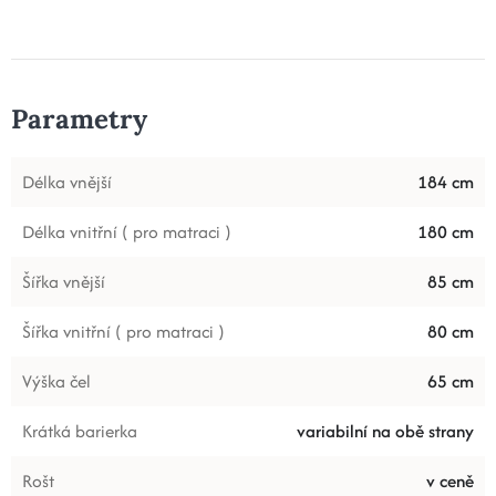
Parametry
Délka vnější
184 cm
Délka vnitřní ( pro matraci )
180 cm
Šířka vnější
85 cm
Šířka vnitřní ( pro matraci )
80 cm
Výška čel
65 cm
Krátká barierka
variabilní na obě strany
Rošt
v ceně