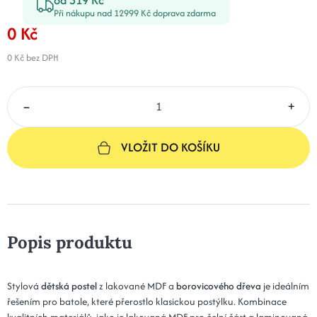
Při nákupu nad 12999 Kč doprava zdarma
0 Kč
0 Kč
bez DPH
–
+
VLOŽIT DO KOŠÍKU
Popis produktu
Stylová
dětská postel
z lakované MDF a
borovicového dřeva
je ideálním
řešením pro batole, které přerostlo klasickou postýlku. Kombinace
kvalitních materiálů, jako je lakovaná MDF pro čelní část a laminovaná