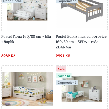
Doporučené
Doporučené
Postel Fiona 160/80 cm - bílá
Postel Edík z masivu borovice
+ šuplík
160x80 cm - ŠEDÁ + rošt
ZDARMA
6982 Kč
2991 Kč
Akce
Novinka
Doporučené