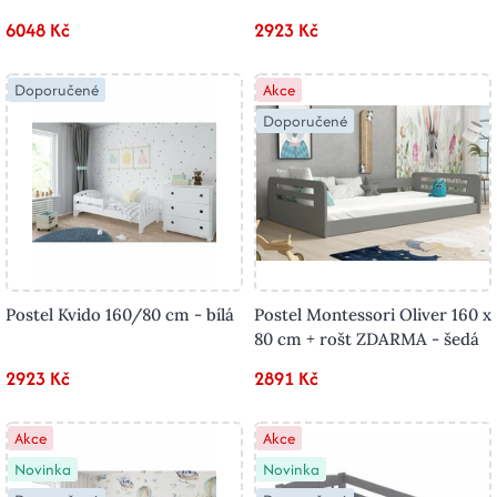
6048 Kč
2923 Kč
Doporučené
Akce
Doporučené
Postel Kvido 160/80 cm - bílá
Postel Montessori Oliver 160 x
80 cm + rošt ZDARMA - šedá
2923 Kč
2891 Kč
Akce
Akce
Novinka
Novinka