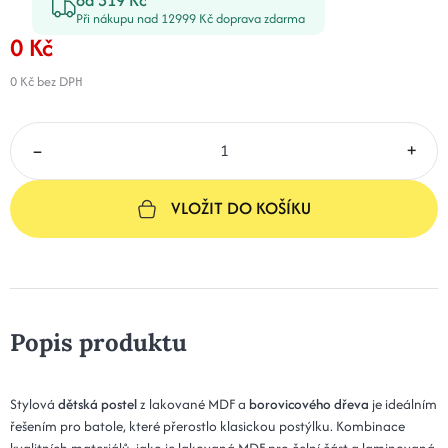
Při nákupu nad 12999 Kč doprava zdarma
0 Kč
0 Kč
bez DPH
–
+
VLOŽIT DO KOŠÍKU
Popis produktu
Stylová
dětská postel
z lakované MDF a
borovicového dřeva
je ideálním
řešením pro batole, které přerostlo klasickou postýlku. Kombinace
kvalitních materiálů, jako je lakovaná MDF pro čelní část a laminovaná