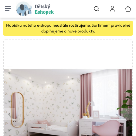
Nabídku našeho e-shopu neustále rozšiřujeme. Sortiment pravidelně
doplňujeme o nové produkty.