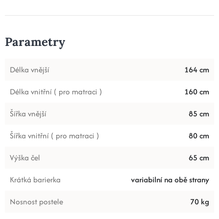
Parametry
Délka vnější
164 cm
Délka vnitřní ( pro matraci )
160 cm
Šířka vnější
85 cm
Šířka vnitřní ( pro matraci )
80 cm
Výška čel
65 cm
Krátká barierka
variabilní na obě strany
Nosnost postele
70 kg