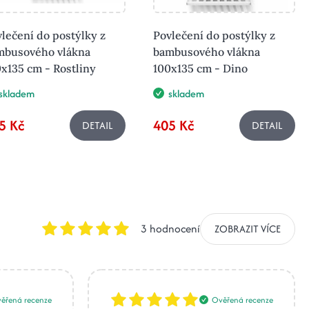
lečení do postýlky z
Povlečení do postýlky z
mbusového vlákna
bambusového vlákna
x135 cm - Rostliny
100x135 cm - Dino
skladem
skladem
5 Kč
405 Kč
DETAIL
DETAIL
3 hodnocení
ZOBRAZIT VÍCE
ěřená recenze
Ověřená recenze