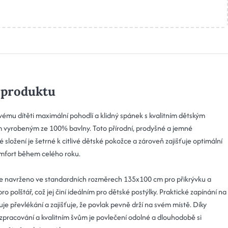
 produktu
vému dítěti maximální pohodlí a klidný spánek s kvalitním dětským
 vyrobeným ze 100% bavlny. Toto přírodní, prodyšné a jemné
 složení je šetrné k citlivé dětské pokožce a zároveň zajišťuje optimální
mfort během celého roku.
je navrženo ve standardních rozměrech 135x100 cm pro přikrývku a
o polštář, což jej činí ideálním pro dětské postýlky. Praktické zapínání na
je převlékání a zajišťuje, že povlak pevně drží na svém místě. Díky
zpracování a kvalitním švům je povlečení odolné a dlouhodobě si