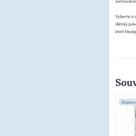
zachovává s
Vyberte si
dětský poko
kteří hleda
Souv
Doporu