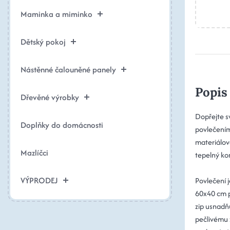
Maminka a miminko
Dětský pokoj
Nástěnné čalouněné panely
Popis
Dřevěné výrobky
Dopřejte s
Doplňky do domácnosti
povlečením
materiálové
Mazlíčci
tepelný ko
VÝPRODEJ
Povlečení 
60x40 cm pr
zip usnadňu
pečlivému 