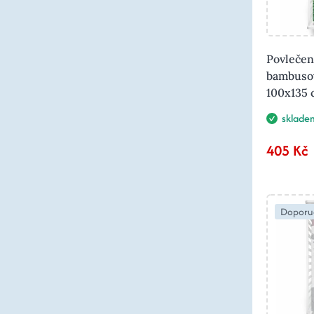
Povlečen
bambuso
100x135 
sklade
405 Kč
Doporu