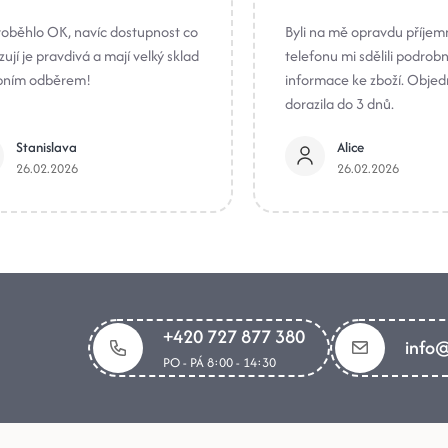
roběhlo OK, navíc dostupnost co
Byli na mě opravdu příjem
ují je pravdivá a mají velký sklad
telefonu mi sdělili podrob
bním odběrem!
informace ke zboží. Obje
dorazila do 3 dnů.
Stanislava
Alice
26.02.2026
26.02.2026
+420 727 877 380
info@
PO - PÁ 8:00 - 14:30