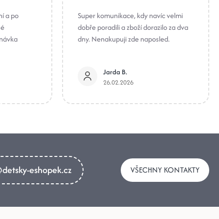
ní a po
Super komunikace, kdy navíc velmi
né
dobře poradili a zboží dorazilo za dva
dnávka
dny. Nenakupuji zde naposled.
Jarda B.
26.02.2026
detsky-eshopek.cz
VŠECHNY KONTAKTY