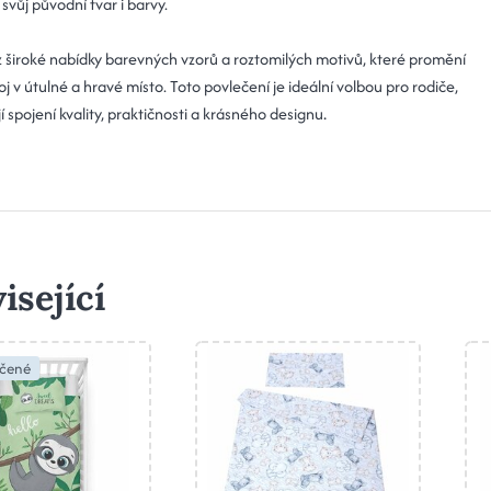
vůj původní tvar i barvy.
 z široké nabídky barevných vzorů a roztomilých motivů, které promění
j v útulné a hravé místo. Toto povlečení je ideální volbou pro rodiče,
.
jí spojení kvality, praktičnosti a krásného designu
isející
čené