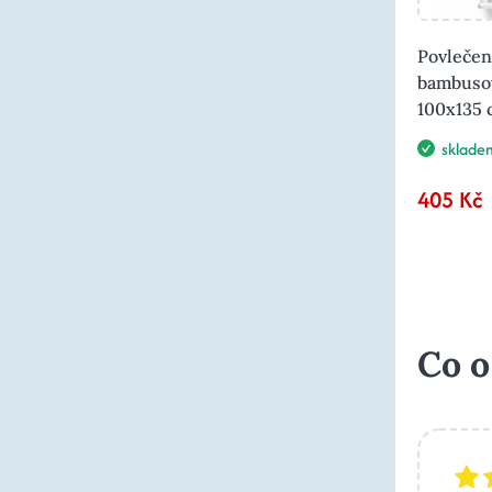
Povlečen
bambuso
100x135 
sklade
405 Kč
Co o