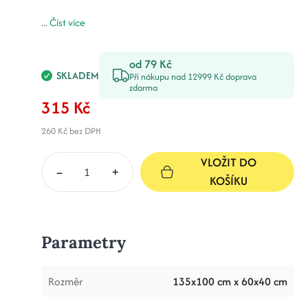
...
Číst více
od 79 Kč
SKLADEM
Při nákupu nad 12999 Kč doprava
zdarma
315 Kč
260 Kč
bez DPH
VLOŽIT DO
–
+
KOŠÍKU
Parametry
Rozměr
135x100 cm x 60x40 cm