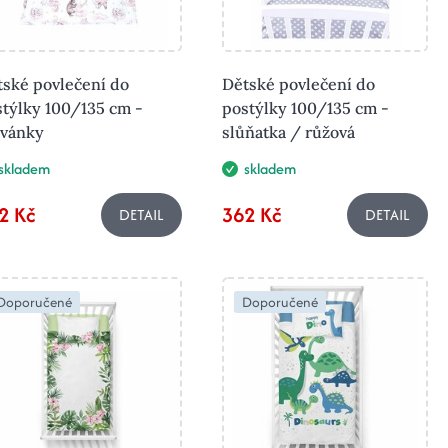
tské povlečení do
Dětské povlečení do
týlky 100/135 cm -
postýlky 100/135 cm -
rvánky
slůňatka / růžová
skladem
skladem
2 Kč
362 Kč
DETAIL
DETAIL
Doporučené
Doporučené