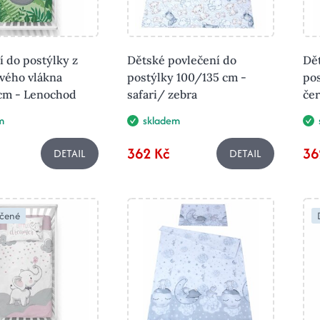
í do postýlky z
Dětské povlečení do
Dě
vého vlákna
postýlky 100/135 cm -
pos
cm - Lenochod
safari/ zebra
če
m
skladem
362 Kč
36
DETAIL
DETAIL
čené