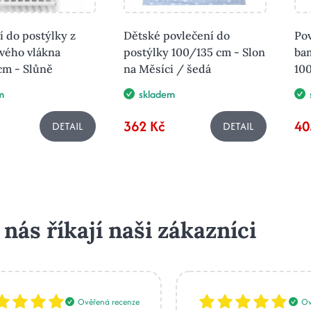
í do postýlky z
Dětské povlečení do
Pov
vého vlákna
postýlky 100/135 cm - Slon
ba
cm - Slůně
na Měsíci / šedá
100
m
skladem
362 Kč
40
DETAIL
DETAIL
 nás říkají naši zákazníci
Ověřená recenze
Ov