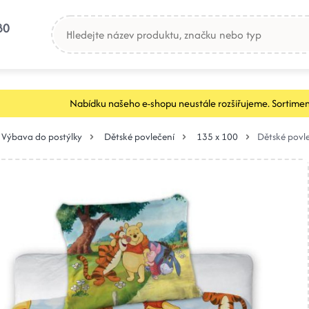
80
Nabídku našeho e-shopu neustále rozšiřujeme. Sortimen
Výbava do postýlky
Dětské povlečení
135 x 100
Dětské povl