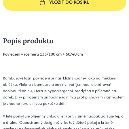
VLOŽIT DO KOŠÍKU
Popis produktu
Povlečení v rozměru 135/100 cm + 60/40 cm
Bambusové ložní povlečení přináší klidný spánek jako na měkkém
obláčku. Vlákna z bambusu a bavlny tvoří jemnou, ale zároveň
odolnou tkaninu, která je hypoalergenní, prodyšná a příjemná na
dotek. Díky přirozeným antibakteriálním a protiplísňovým vlastnostem
je vhodné i pro citlivou pokožku dětí.
V létě poskytuje příjemný chlad a lehkost, v zimě naopak udržuje teplo
a útulno. Oboustranný design oživí každý dětský pokoj a krásně
vynikne i na fotografiích, třeba při zachycení prvních snů vašeho