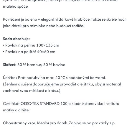
malého spáče.
Povlečení je baleno v elegantní dárkové krabičce, takže se skvěle hodí i
jako dárek pro miminko nebo budoucí rodiče.
Sada obsahuje:
• Povlak na peřinu 100×135 cm
• Povlak na polštář 40×60 cm
Složení:
50 % bambus, 50 % bavlna
Údržba: Prát naruby na max. 40 °C s podobnými barvami.
(Žehlení a sušení doporučujeme provádět dle štítku, aby si materiál
zachoval svou měkkost a krásu.)
Certifikát OEKO-TEX STANDARD 100 a kladné stanovisko Institutu
matky a dítěte.
Oboustranný vzor. Ideální pro dárek. Zapíná se na praktický zip.