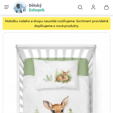
Nabídku našeho e-shopu neustále rozšiřujeme. Sortiment pravidelně
doplňujeme o nové produkty.