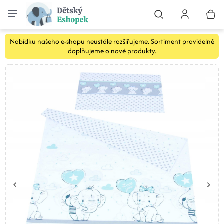
Nabídku našeho e-shopu neustále rozšiřujeme. Sortiment pravidelně
doplňujeme o nové produkty.