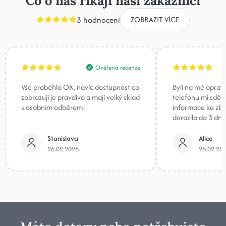
Co o nás říkají naši zákazníci
3 hodnocení
ZOBRAZIT VÍCE
Ověřená recenze
Vše proběhlo OK, navíc dostupnost co
Byli na mě oprav
zobrazují je pravdivá a mají velký sklad
telefonu mi sděli
s osobním odběrem!
informace ke zb
dorazila do 3 dnů
Stanislava
Alice
26.02.2026
26.02.20