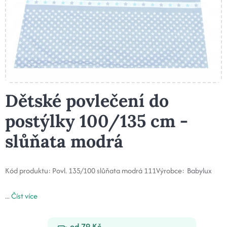
Dětské povlečení do
postýlky 100/135 cm -
slůňata modrá
Kód produktu:
Povl. 135/100 slůňata modrá 111
Výrobce:
Babylux
...
Číst více
od 79 Kč