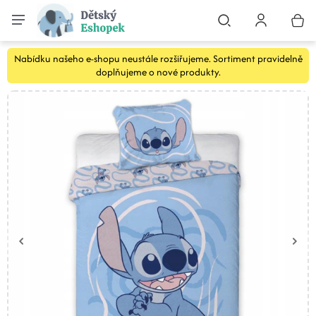
Nabídku našeho e-shopu neustále rozšiřujeme. Sortiment pravidelně
doplňujeme o nové produkty.