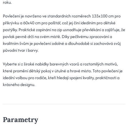
roku.
Povlečení je navrženo ve standardních rozměrech 135x100 cm pro
přikrývku a 60x40 cm pro polštář, což jej činí ideálním pro dětské
postýlky. Praktické zapínání na zip usnadňuje převlékání a zajišťuje, že
povlak pevně drží na svém místě. Díky pečlivému zpracování a
kvalitním švům je povlečení odolné a dlouhodobě si zachovává svůj
původní tvar i barvy.
Vyberte si z široké nabídky barevných vzorů a roztomilých motivů,
které promění dětský pokoj v útulné a hravé místo. Toto povlečení je
ideální volbou pro rodiče, kteří hledají spojení kvality, praktičnosti a
krásného designu
.
Parametry