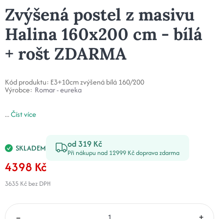
Zvýšená postel z masivu
Halina 160x200 cm - bílá
+ rošt ZDARMA
Kód produktu:
E3+10cm zvýšená bílá 160/200
Výrobce:
Romar - eureka
...
Číst více
od 319 Kč
SKLADEM
Při nákupu nad 12999 Kč doprava zdarma
4398 Kč
3635 Kč
bez DPH
–
+