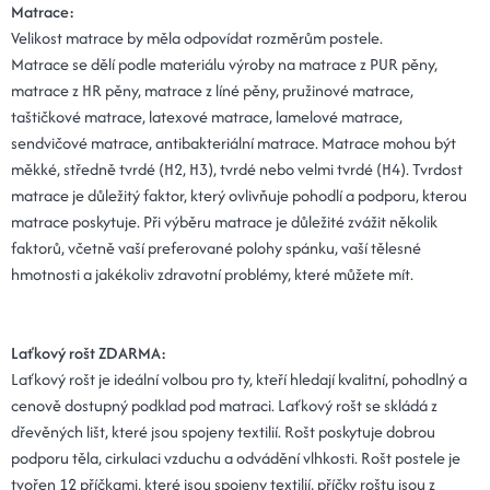
Matrace:
Velikost matrace by měla odpovídat rozměrům postele.
Matrace se dělí podle materiálu výroby na matrace z PUR pěny,
matrace z HR pěny, matrace z líné pěny, pružinové matrace,
taštičkové matrace, latexové matrace, lamelové matrace,
sendvičové matrace, antibakteriální matrace. Matrace mohou být
měkké, středně tvrdé (H2, H3), tvrdé nebo velmi tvrdé (H4). Tvrdost
matrace je důležitý faktor, který ovlivňuje pohodlí a podporu, kterou
matrace poskytuje. Při výběru matrace je důležité zvážit několik
faktorů, včetně vaší preferované polohy spánku, vaší tělesné
hmotnosti a jakékoliv zdravotní problémy, které můžete mít.
Laťkový rošt ZDARMA:
Laťkový rošt je ideální volbou pro ty, kteří hledají kvalitní, pohodlný a
cenově dostupný podklad pod matraci. Laťkový rošt se skládá z
dřevěných lišt, které jsou spojeny textilií. Rošt poskytuje dobrou
podporu těla, cirkulaci vzduchu a odvádění vlhkosti. Rošt postele je
tvořen 12 příčkami, které jsou spojeny textilií, příčky roštu jsou z