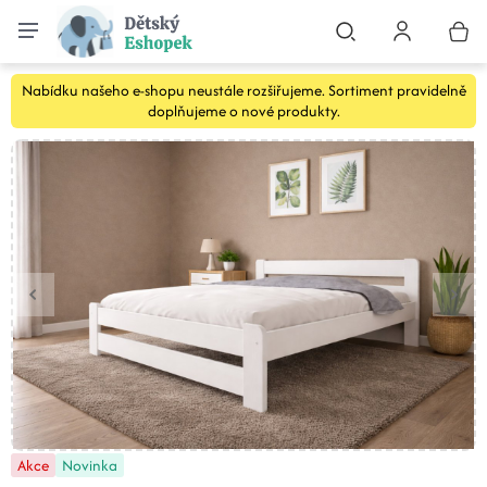
Nabídku našeho e-shopu neustále rozšiřujeme. Sortiment pravidelně
doplňujeme o nové produkty.
Akce
Novinka