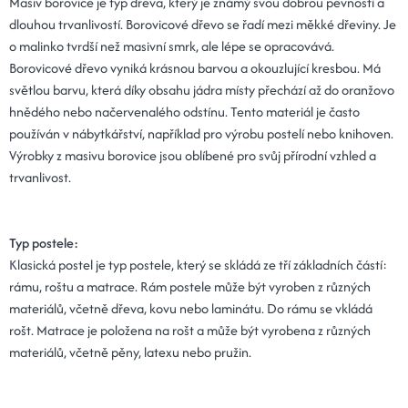
Masiv borovice je typ dřeva, který je známý svou dobrou pevností a
dlouhou trvanlivostí. Borovicové dřevo se řadí mezi měkké dřeviny. Je
o malinko tvrdší než masivní smrk, ale lépe se opracovává.
Borovicové dřevo vyniká krásnou barvou a okouzlující kresbou. Má
světlou barvu, která díky obsahu jádra místy přechází až do oranžovo
hnědého nebo načervenalého odstínu. Tento materiál je často
používán v nábytkářství, například pro výrobu postelí nebo knihoven.
Výrobky z masivu borovice jsou oblíbené pro svůj přírodní vzhled a
trvanlivost.
Typ postele:
Klasická postel je typ postele, který se skládá ze tří základních částí:
rámu, roštu a matrace. Rám postele může být vyroben z různých
materiálů, včetně dřeva, kovu nebo laminátu. Do rámu se vkládá
rošt. Matrace je položena na rošt a může být vyrobena z různých
materiálů, včetně pěny, latexu nebo pružin.