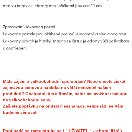
masivu borovice. Mezery mezi příčkami jsou cca 11 cm.
Zpracování - lakovaná postel:
Lakované postele jsou oblíbené pro svůj elegantní vzhled a odolnost.
Lakovaný povrch je hladký, snadno se čistí a je odolný vůči poškrábání
a opotřebení.
Máte zájem o velkoobchodní spolupráci? Nebo chcete získat
zajímavou cenovou nabídku na větší množství našich
produktů?
Obchodníkům a firmám, nabízíme možnost nákupu
na velkoobchodní ceny.
Zašlete poptávku na ondera@seznam.cz, velice rádi se Vám
budeme věnovat.
Popřípadě se zaregistrujte se ( " UŽIVATEL " - v horní liště ),