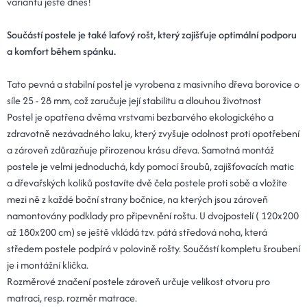
variantu ještě dnes!
Součástí postele je také laťový rošt, který zajišťuje optimální podporu
a komfort během spánku.
Tato pevná a stabilní postel je vyrobena z masivního dřeva borovice o
síle 25 - 28 mm, což zaručuje její stabilitu a dlouhou životnost
Postel je opatřena dvěma vrstvami bezbarvého ekologického a
zdravotně nezávadného laku, který zvyšuje odolnost proti opotřebení
a zároveň zdůrazňuje přirozenou krásu dřeva. Samotná montáž
postele je velmi jednoduchá, kdy pomocí šroubů, zajišťovacích matic
a dřevařských kolíků postavíte dvě čela postele proti sobě a vložíte
mezi ně z každé boční strany bočnice, na kterých jsou zároveň
namontovány podklady pro připevnění roštu. U dvojpostelí ( 120x200
až 180x200 cm) se ještě vkládá tzv. pátá středová noha, která
středem postele podpírá v polovině rošty. Součástí kompletu šroubení
je i montážní klička.
Rozměrové značení postele zároveň určuje velikost otvoru pro
matraci, resp. rozměr matrace.