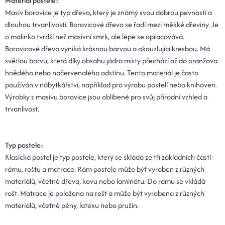
Materiál postele:
Masiv borovice je typ dřeva, který je známý svou dobrou pevností a
dlouhou trvanlivostí. Borovicové dřevo se řadí mezi měkké dřeviny. Je
o malinko tvrdší než masivní smrk, ale lépe se opracovává.
Borovicové dřevo vyniká krásnou barvou a okouzlující kresbou. Má
světlou barvu, která díky obsahu jádra místy přechází až do oranžovo
hnědého nebo načervenalého odstínu. Tento materiál je často
používán v nábytkářství, například pro výrobu postelí nebo knihoven.
Výrobky z masivu borovice jsou oblíbené pro svůj přírodní vzhled a
trvanlivost.
Typ postele:
Klasická postel je typ postele, který se skládá ze tří základních částí:
rámu, roštu a matrace. Rám postele může být vyroben z různých
materiálů, včetně dřeva, kovu nebo laminátu. Do rámu se vkládá
rošt. Matrace je položena na rošt a může být vyrobena z různých
materiálů, včetně pěny, latexu nebo pružin.