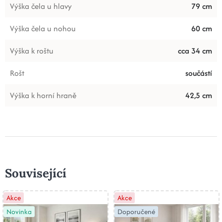
Výška čela u hlavy
79 cm
Výška čela u nohou
60 cm
Výška k roštu
cca 34 cm
Rošt
součástí
Výška k horní hraně
42,5 cm
Související
Akce
Akce
Novinka
Doporučené