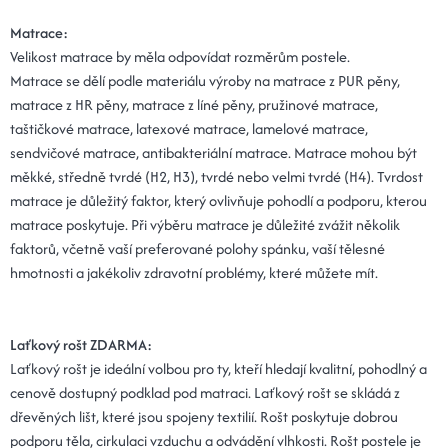
Matrace:
Velikost matrace by měla odpovídat rozměrům postele.
Matrace se dělí podle materiálu výroby na matrace z PUR pěny,
matrace z HR pěny, matrace z líné pěny, pružinové matrace,
taštičkové matrace, latexové matrace, lamelové matrace,
sendvičové matrace, antibakteriální matrace. Matrace mohou být
měkké, středně tvrdé (H2, H3), tvrdé nebo velmi tvrdé (H4). Tvrdost
matrace je důležitý faktor, který ovlivňuje pohodlí a podporu, kterou
matrace poskytuje. Při výběru matrace je důležité zvážit několik
faktorů, včetně vaší preferované polohy spánku, vaší tělesné
hmotnosti a jakékoliv zdravotní problémy, které můžete mít.
Laťkový rošt ZDARMA:
Laťkový rošt je ideální volbou pro ty, kteří hledají kvalitní, pohodlný a
cenově dostupný podklad pod matraci. Laťkový rošt se skládá z
dřevěných lišt, které jsou spojeny textilií. Rošt poskytuje dobrou
podporu těla, cirkulaci vzduchu a odvádění vlhkosti. Rošt postele je