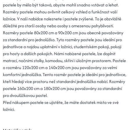
postele by měla být taková, abyste mohli snadno vstávat a lehat.
Rozměry postele mohou ovlivnit celkový vzhled a funkčnost vaší
ložnice. V naší nabídce naleznete i postele zvýšené. To je obzvláště
důležité pro starší osoby nebo osoby s omezenou pohyblivostí.
Rozměry postele 80x200 cm a 90x200 cm jsou obecně považovány
za standardní pro jednolůžko. Tyto rozměry postele jsou ideální pro
jednotlivce a najdou uplatnění v ložnici, studentském pokoji, pokoji
pro hosty a dalších pokojích. Námi nabízené postele, lze doplnit
matrací, nočními stolky, komodou, skříní i úložným prostorem. Postele
o rozměru 120x200 cm a 140x200 cm jsou považovány za velmi
komfortní jednolůžka. Tento rozměr postele je ideální pro jednotlivce,
kteří hledají více prostoru než standardní jednolůžko nabízí. Rozměry
postele 160x200 cm a 180x200 cm jsou považovány za standardní
pro dvoulůžkovou postel.
Před nákupem postele se ujistěte, že máte dostatek místa ve své
ložnici.