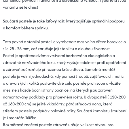
kombinaci pevnosti, funkčnosti a estetického vzhledu. Vyberte si svou
variantu ještě dnes!
Součástí postele je také laťový rošt, který zajišťuje optimální podporu
a komfort během spánku.
Tato pevná a stabilní postel je vyrobena z masivního dřeva borovice o
síle 25 - 28 mm, což zaručuje její stabilitu a dlouhou životnost
Postel je opatřena dvěma vrstvami bezbarvého ekologického a
zdravotně nezávadného laku, který zvyšuje odolnost proti opotřebení
a zároveň zdůrazňuje přirozenou krásu dřeva. Samotná montáž
postele je velmi jednoduchá, kdy pomocí šroubů, zajišťovacích matic
a dřevařských kolíků postavíte dvě čela postele proti sobě a vložíte
mezi ně z každé boční strany bočnice, na kterých jsou zároveň
namontovány podklady pro připevnění roštu. U dvojpostelí ( 120x200
až 180x200 cm) se ještě vkládá tzv. pátá středová noha, která
středem postele podpírá v polovině rošty. Součástí kompletu šroubení
je i montážní klička.
Rozměrové značení postele zároveň určuje velikost otvoru pro