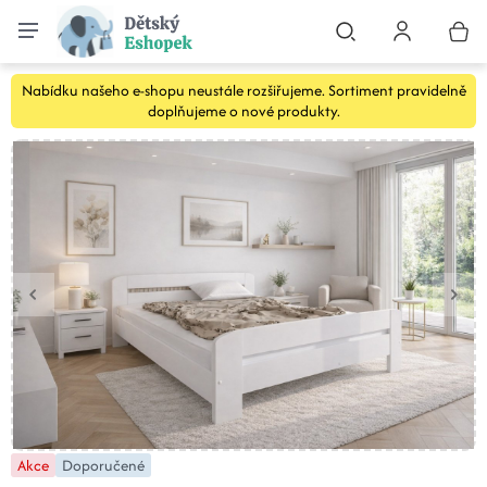
Nabídku našeho e-shopu neustále rozšiřujeme. Sortiment pravidelně
doplňujeme o nové produkty.
Akce
Doporučené