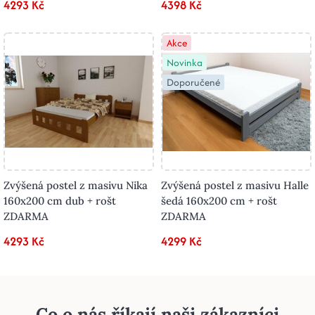
4293 Kč
4398 Kč
Akce
Novinka
Doporučené
Zvýšená postel z masivu Nika
Zvýšená postel z masivu Halle
160x200 cm dub + rošt
šedá 160x200 cm + rošt
ZDARMA
ZDARMA
4293 Kč
4299 Kč
Co o nás říkají naši zákazníci