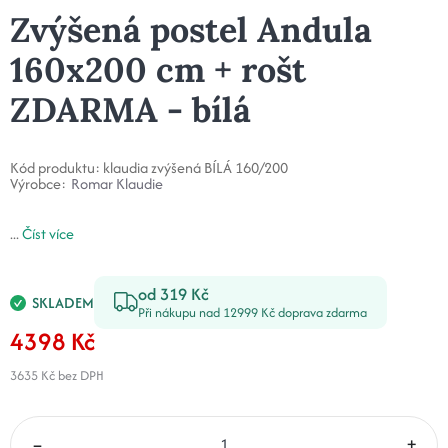
Zvýšená postel Andula
160x200 cm + rošt
ZDARMA - bílá
Kód produktu:
klaudia zvýšená BÍLÁ 160/200
Výrobce:
Romar Klaudie
...
Číst více
od 319 Kč
SKLADEM
Při nákupu nad 12999 Kč doprava zdarma
4398 Kč
3635 Kč
bez DPH
–
+