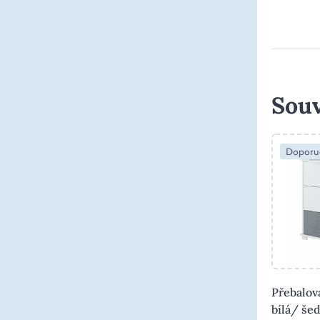
Souv
Doporu
Přebalov
bílá/ še