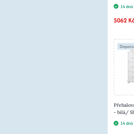
14 dnů
5062 K
Doporu
Přebalov
- bílá/ S
14 dnů