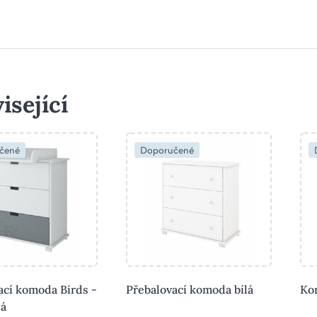
isející
čené
Doporučené
ací komoda Birds -
Přebalovací komoda bílá
Kom
dá