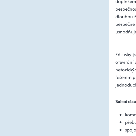
doplňkem 
bezpečnost
dlouhou ži
bezpečné 
usnadňuje 
Zásuvky j
otevírání
netoxickýc
řešením p
jednoduch
Balení obs
kom
přeba
spojo