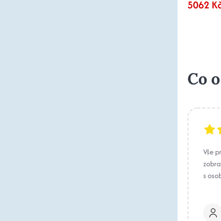
5062 K
Co o
Vše p
zobraz
s oso