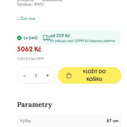
Výrobce:
PWO
...
Číst více
od 319 Kč
14 DNŮ
Při nákupu nad 12999 Kč doprava zdarma
5062 Kč
4183 Kč
bez DPH
VLOŽIT DO
–
+
KOŠÍKU
Parametry
Výška
87 cm