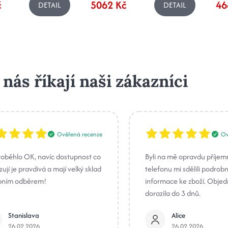
č
5062 Kč
46
DETAIL
DETAIL
 nás říkají naši zákazníci
Ověřená recenze
Ov
roběhlo OK, navíc dostupnost co
Byli na mě opravdu příjem
ují je pravdivá a mají velký sklad
telefonu mi sdělili podrob
bním odběrem!
informace ke zboží. Obje
dorazila do 3 dnů.
Stanislava
Alice
26.02.2026
26.02.2026