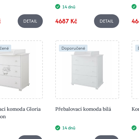
14 dnů
č
4687 Kč
46
DETAIL
DETAIL
čené
Doporučené
ací komoda Gloria
Přebalovací komoda bílá
Kom
lon
14 dnů