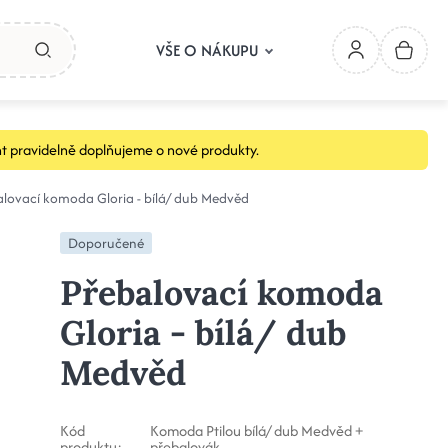
VŠE O NÁKUPU
t pravidelně doplňujeme o nové produkty.
lovací komoda Gloria - bílá/ dub Medvěd
Doporučené
Přebalovací komoda
Gloria - bílá/ dub
Medvěd
Kód
Komoda Ptilou bílá/ dub Medvěd +
produktu:
přebalovák