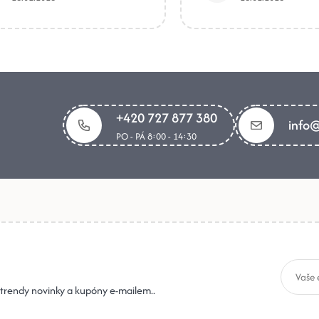
+420 727 877 380
info@
PO - PÁ 8:00 - 14:30
, trendy novinky a kupóny e-mailem..