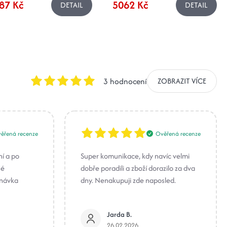
87 Kč
5062 Kč
DETAIL
DETAIL
3 hodnocení
ZOBRAZIT VÍCE
ěřená recenze
Ověřená recenze
ní a po
Super komunikace, kdy navíc velmi
né
dobře poradili a zboží dorazilo za dva
dnávka
dny. Nenakupuji zde naposled.
Jarda B.
26.02.2026