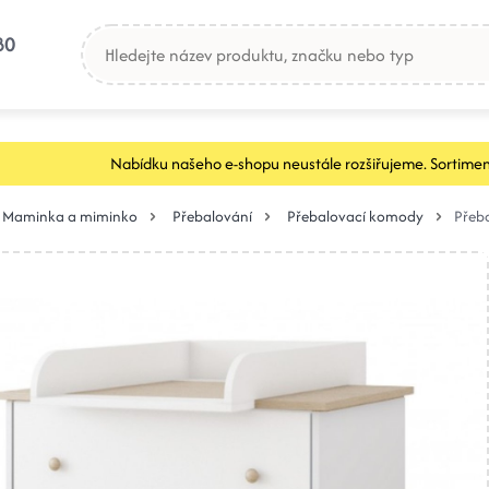
80
Nabídku našeho e-shopu neustále rozšiřujeme. Sortimen
Maminka a miminko
Přebalování
Přebalovací komody
Přeba