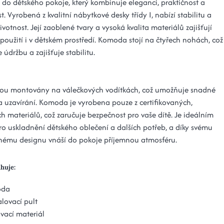
do dětského pokoje, který kombinuje eleganci, praktičnost a
. Vyrobená z kvalitní nábytkové desky třídy I, nabízí stabilitu a
votnost. Její zaoblené tvary a vysoká kvalita materiálů zajišťují
použití i v dětském prostředí. Komoda stojí na čtyřech nohách, což
údržbu a zajišťuje stabilitu.
sou montovány na válečkových vodítkách, což umožňuje snadné
 a uzavírání. Komoda je vyrobena pouze z certifikovaných,
h materiálů, což zaručuje bezpečnost pro vaše dítě. Je ideálním
ro uskladnění dětského oblečení a dalších potřeb, a díky svému
ému designu vnáší do pokoje příjemnou atmosféru.
ahuje:
oda
lovací pult
vací materiál