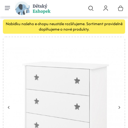
Nabídku našeho e-shopu neustále rozšiřujeme. Sortiment pravidelně
doplňujeme o nové produkty.