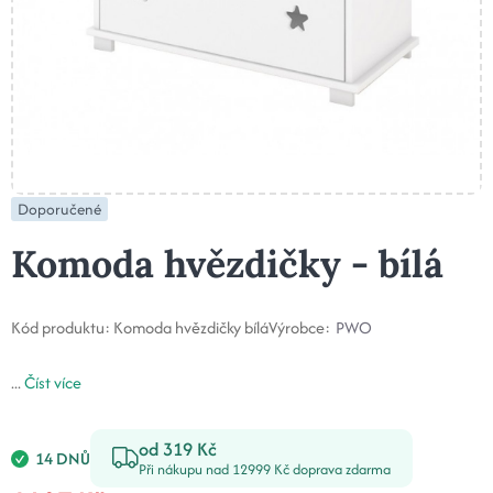
Doporučené
Komoda hvězdičky - bílá
Kód produktu:
Komoda hvězdičky bílá
Výrobce:
PWO
...
Číst více
od 319 Kč
14 DNŮ
Při nákupu nad 12999 Kč doprava zdarma