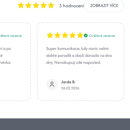
3 hodnocení
ZOBRAZIT VÍCE
ěřená recenze
Ověřená recenze
ní a po
Super komunikace, kdy navíc velmi
né
dobře poradili a zboží dorazilo za dva
dnávka
dny. Nenakupuji zde naposled.
Jarda B.
26.02.2026