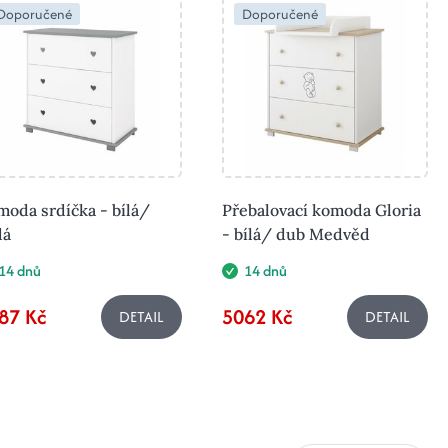
Doporučené
Doporučené
oda srdíčka - bílá/
Přebalovací komoda Gloria
dá
- bílá/ dub Medvěd
14 dnů
14 dnů
87 Kč
5062 Kč
DETAIL
DETAIL