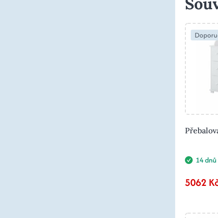
Souv
Doporu
Přebalov
14 dnů
5062 K