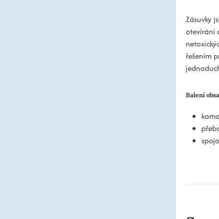
Zásuvky j
otevírání
netoxickýc
řešením p
jednoduch
Balení obs
kom
přeba
spojo