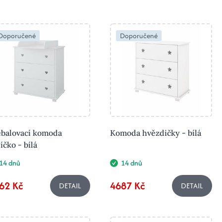
Doporučené
Doporučené
ebalovací komoda
Komoda hvězdičky - bílá
íčko - bílá
14 dnů
14 dnů
62 Kč
4687 Kč
DETAIL
DETAIL