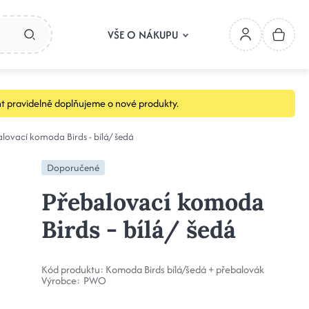
VŠE O NÁKUPU
t pravidelně doplňujeme o nové produkty.
lovací komoda Birds - bílá/ šedá
Doporučené
Přebalovací komoda
Birds - bílá/ šedá
Kód produktu:
Komoda Birds bílá/šedá + přebalovák
Výrobce:
PWO