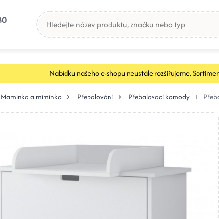
80
Nabídku našeho e-shopu neustále rozšiřujeme. Sortimen
Maminka a miminko
Přebalování
Přebalovací komody
Přeba