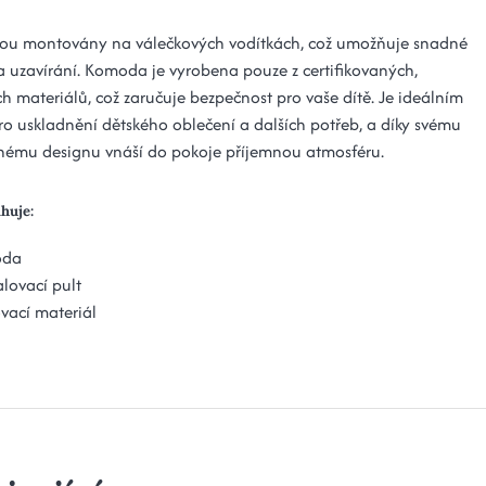
sou montovány na válečkových vodítkách, což umožňuje snadné
 a uzavírání. Komoda je vyrobena pouze z certifikovaných,
h materiálů, což zaručuje bezpečnost pro vaše dítě. Je ideálním
ro uskladnění dětského oblečení a dalších potřeb, a díky svému
ému designu vnáší do pokoje příjemnou atmosféru.
ahuje:
oda
lovací pult
vací materiál