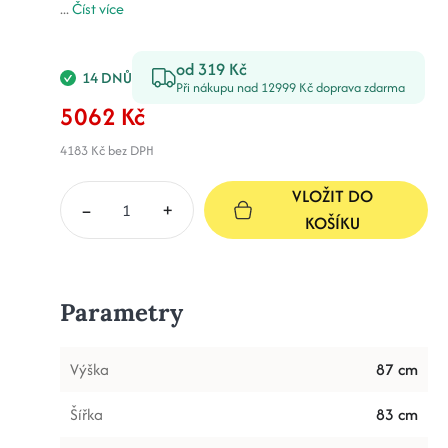
...
Číst více
od 319 Kč
14 DNŮ
Při nákupu nad 12999 Kč doprava zdarma
5062 Kč
4183 Kč
bez DPH
VLOŽIT DO
–
+
KOŠÍKU
Parametry
Výška
87 cm
Šířka
83 cm