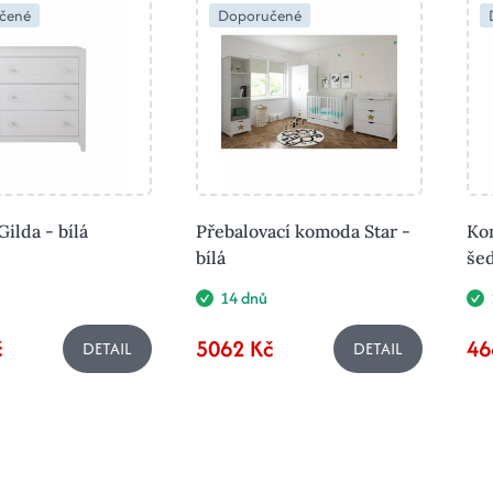
čené
Doporučené
ilda - bílá
Přebalovací komoda Star -
Kom
bílá
še
14 dnů
č
5062 Kč
46
DETAIL
DETAIL