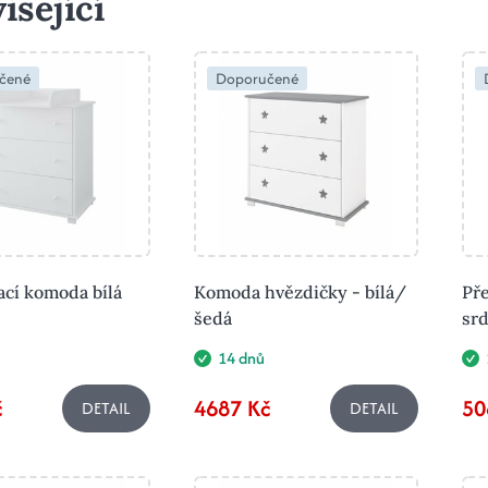
isející
čené
Doporučené
ací komoda bílá
Komoda hvězdičky - bílá/
Př
šedá
srd
14 dnů
č
4687 Kč
50
DETAIL
DETAIL