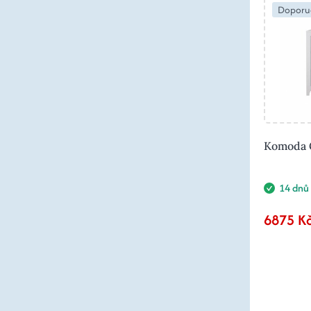
Doporu
Komoda G
14 dnů
6875 K