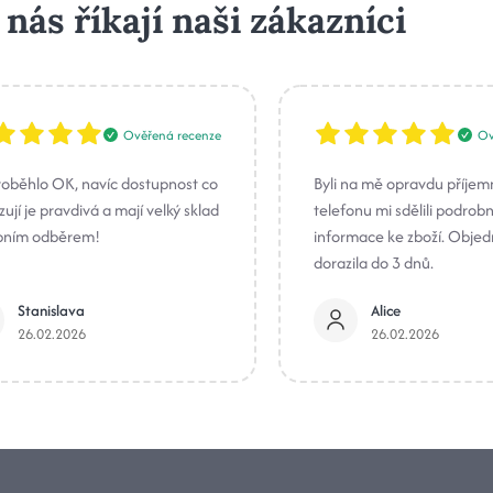
 nás říkají naši zákazníci
Ověřená recenze
Ov
roběhlo OK, navíc dostupnost co
Byli na mě opravdu příjem
ují je pravdivá a mají velký sklad
telefonu mi sdělili podrob
bním odběrem!
informace ke zboží. Obje
dorazila do 3 dnů.
Stanislava
Alice
26.02.2026
26.02.2026