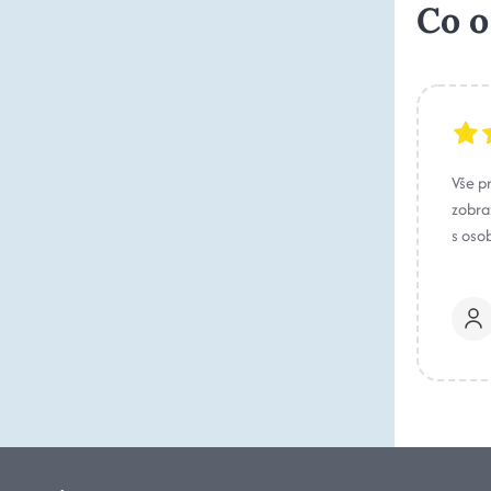
Co o
Vše p
zobraz
s oso