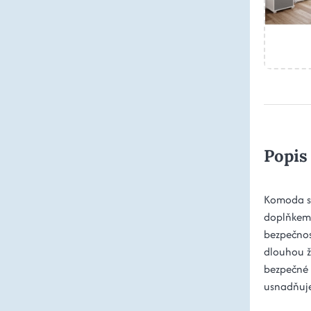
Popis
Komoda s 
doplňkem 
bezpečnost
dlouhou ži
bezpečné 
usnadňuje 