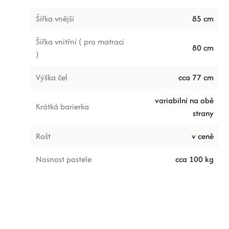
Šířka vnější
85 cm
Šířka vnitřní ( pro matraci
80 cm
)
Výška čel
cca 77 cm
variabilní na obě
Krátká barierka
strany
Rošt
v ceně
Nosnost postele
cca 100 kg