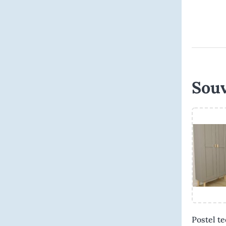
Souv
Postel t