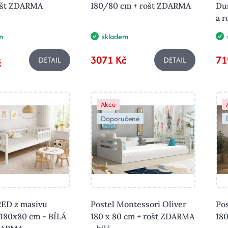
ošt ZDARMA
180/80 cm + rošt ZDARMA
Du
a 
m
skladem
3071 Kč
71
DETAIL
DETAIL
č
Akce
Doporučené
RED z masivu
Postel Montessori Oliver
Pos
 180x80 cm - BÍLÁ
180 x 80 cm + rošt ZDARMA
18