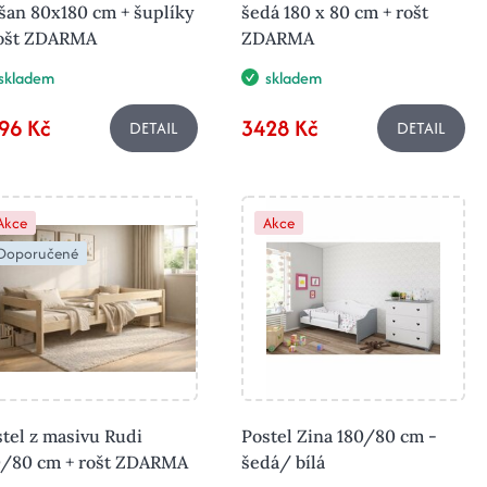
šan 80x180 cm + šuplíky
šedá 180 x 80 cm + rošt
rošt ZDARMA
ZDARMA
skladem
skladem
96 Kč
3428 Kč
DETAIL
DETAIL
Akce
Akce
Doporučené
tel z masivu Rudi
Postel Zina 180/80 cm -
0/80 cm + rošt ZDARMA
šedá/ bílá