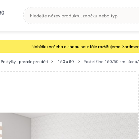
80
Nabídku našeho e-shopu neustále rozšiřujeme. Sortimen
Postýlky - postele pro děti
180 x 80
Postel Zina 180/80 cm - šedá/ 