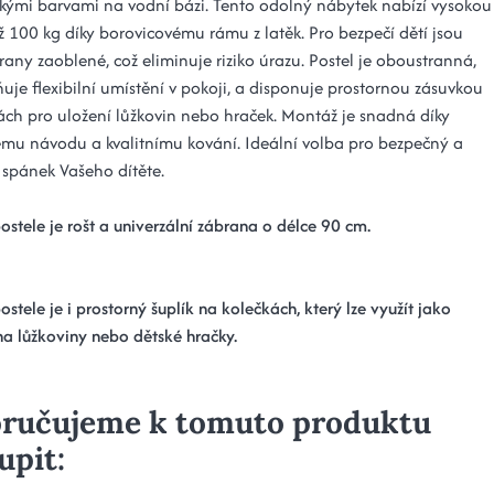
ckými barvami na vodní bázi. Tento odolný nábytek nabízí vysokou
ž 100 kg díky borovicovému rámu z latěk. Pro bezpečí dětí jsou
any zaoblené, což eliminuje riziko úrazu. Postel je oboustranná,
uje flexibilní umístění v pokoji, a disponuje prostornou zásuvkou
ách pro uložení lůžkovin nebo hraček. Montáž je snadná díky
mu návodu a kvalitnímu kování. Ideální volba pro bezpečný a
spánek Vašeho dítěte.
ostele je rošt a univerzální zábrana o délce 90 cm
.
ostele je i prostorný šuplík na kolečkách, který lze využít jako
na lůžkoviny nebo dětské hračky.
ručujeme k tomuto produktu
upit: