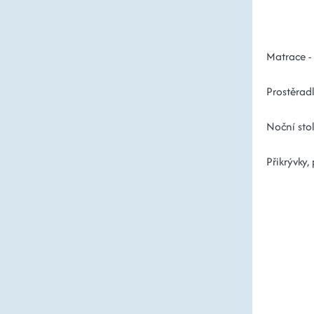
Matrace -
Prostěrad
Noční sto
Přikrývky,