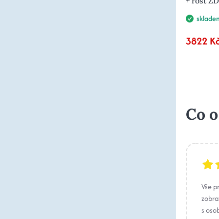
+ rošt 
sklade
3822 K
Co o
Vše p
zobraz
s oso