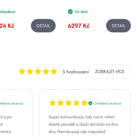
skladem
14 dnů
24 Kč
6297 Kč
DETAIL
DETAIL
3 hodnocení
ZOBRAZIT VÍCE
ěřená recenze
Ověřená recenze
ní a po
Super komunikace, kdy navíc velmi
né
dobře poradili a zboží dorazilo za dva
dnávka
dny. Nenakupuji zde naposled.