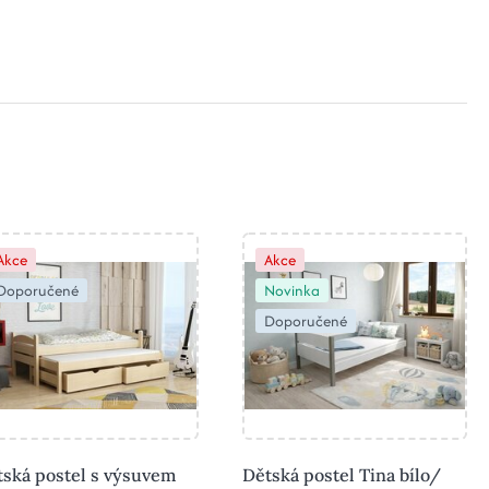
Akce
Akce
Doporučené
Novinka
Doporučené
tská postel s výsuvem
Dětská postel Tina bílo/