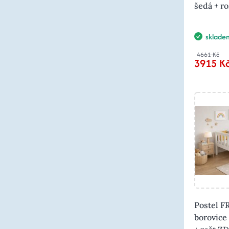
šedá + r
sklade
4661 Kč
3915 K
Postel F
borovice