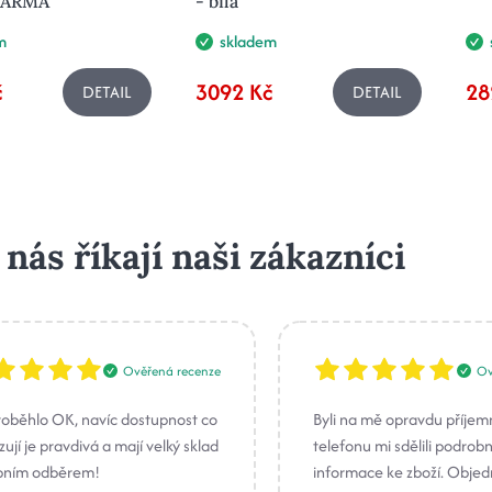
ZDARMA
- bílá
m
skladem
č
3092 Kč
28
DETAIL
DETAIL
 nás říkají naši zákazníci
Ověřená recenze
Ov
roběhlo OK, navíc dostupnost co
Byli na mě opravdu příjem
ují je pravdivá a mají velký sklad
telefonu mi sdělili podrob
bním odběrem!
informace ke zboží. Obje