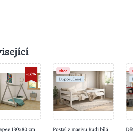
isející
Akce
-16%
Doporučené
eepee 180x80 cm
Postel z masivu Rudi bílá
Dě