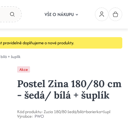
VŠE O NÁKUPU
t pravidelně doplňujeme o nové produkty.
bílá + šuplík
Akce
Postel Zina 180/80 cm
- šedá/ bílá + šuplík
Kód produktu:
Zuzia 180/80 šedá/bílá+barierka+šupl
Výrobce:
PWO