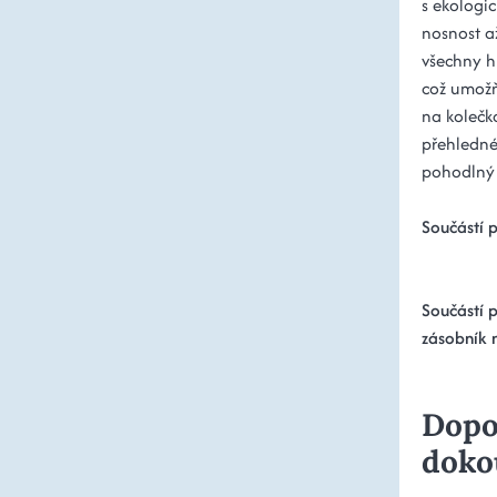
s ekologi
nosnost a
všechny hr
což umožň
na kolečk
přehledné
pohodlný 
Součástí p
Součástí p
zásobník 
Dopo
doko