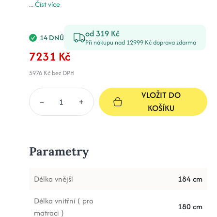
...
Číst více
od 319 Kč
14 DNŮ
Při nákupu nad 12999 Kč doprava zdarma
7231 Kč
5976 Kč
bez DPH
VLOŽIT DO
–
+
KOŠÍKU
Parametry
Délka vnější
184 cm
Délka vnitřní ( pro
180 cm
matraci )