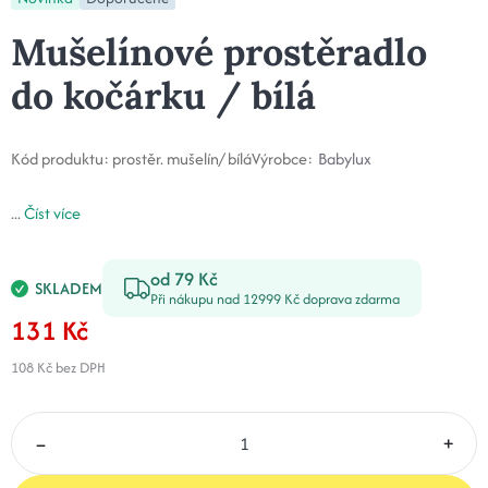
Mušelínové prostěradlo
do kočárku / bílá
Kód produktu:
prostěr. mušelín/ bílá
Výrobce:
Babylux
...
Číst více
od 79 Kč
SKLADEM
Při nákupu nad 12999 Kč doprava zdarma
131 Kč
108 Kč
bez DPH
–
+