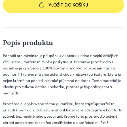
VLOŽIT DO KOŠÍKU
Popis produktu
Pohodlí pro miminko je při spánku v kočárku jedna z nejdůležitějších
věcí, kterou můžete miminku poskytnout. Prémiové prostěradlo z
mušelínu je vyrobeno z 100% bavlny, která vyniká svou jemností a
odolností. Tkanina má charakteristickou krejčovskou texturu, která je
nejen krásná na pohled, ale také příjemná na dotek. Tento materiál je
ideální pro citlivou dětskou pokožku, protože je hypoalergenní a
nedráždí.
Prostěradlo je vybaveno všitou gumičkou, která zajišťuje perfektní
přilnutí k matraci a zabraňuje jeho sklouzávání, což zajišťuje komfortní
spánek bez nechtěného posouvání. Kromě toho prostěradlo účinně
chrání povrch matrace před znečištěním a opotřebením, čímž