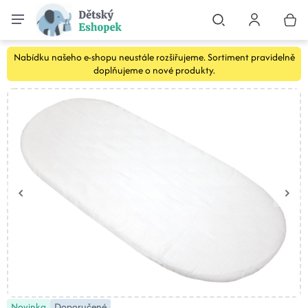
Nabídku našeho e-shopu neustále rozšiřujeme. Sortiment pravidelně
doplňujeme o nové produkty.
Novinka
Doporučené