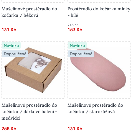
Mušelínové prostěradlo do
Prostěradlo do kočárku minky
kočárku / béžová
- bílé
218 Kč
131 Kč
183 Kč
Novinka
Novinka
Doporučené
Doporučené
Mušelínové prostěradlo do
Mušelínové prostěradlo do
kočárku / dárkové balení -
kočárku / starorůžová
medvídci
288 Kč
131 Kč