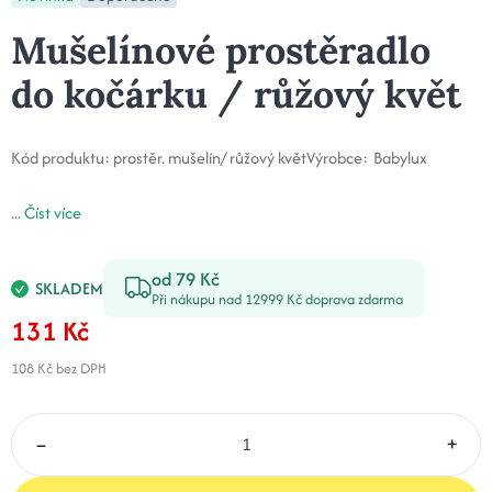
Mušelínové prostěradlo
do kočárku / růžový květ
Kód produktu:
prostěr. mušelín/ růžový květ
Výrobce:
Babylux
...
Číst více
od 79 Kč
SKLADEM
Při nákupu nad 12999 Kč doprava zdarma
131 Kč
108 Kč
bez DPH
–
+