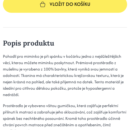
VLOŽIT DO KOŠÍKU
Popis produktu
Pohodlí pro miminko je při spánku v kočárku jedna z nejdůležitějších
věcí, kterou můžete miminku poskytnout. Prémiové prostěradlo z
mušelínu je vyrobeno z 100% bavlny, která vyniká svou jemností a
odolností. Tkanina má charakteristickou krejčovskou texturu, která je
nejen krásná na pohled, ale také příjemná na dotek. Tento materiál je
ideální pro citlivou dětskou pokožku, protože je hypoalergenní a
nedráždí.
Prostěradlo je vybaveno všitou gumičkou, která zajišťuje perfektní
přilnutí k matraci a zabraňuje jeho sklouzávání, což zajišťuje komfortní
spánek bez nechtěného posouvání. Kromě toho prostěradlo účinně
chrání povrch matrace před znečištěním a opotřebením, čímž