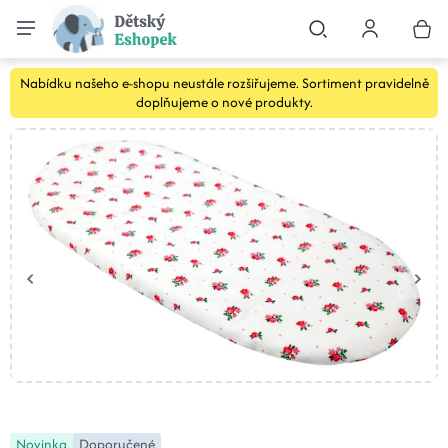
Nabídku našeho e-shopu neustále rozšiřujeme. Sortiment pravidelně
doplňujeme o nové produkty.
Novinka
Doporučené