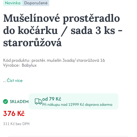
Novinka
Doporučené
Mušelínové prostěradlo
do kočárku / sada 3 ks -
starorůžová
Kód produktu:
prostěr. mušelín 3sada/ starorůžová 16
Výrobce:
Babylux
...
Číst více
od 79 Kč
SKLADEM
Při nákupu nad 12999 Kč doprava zdarma
376 Kč
311 Kč
bez DPH