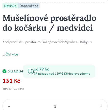
Novinka
Doporučené
Mušelínové prostěradlo
do kočárku / medvídci
Kód produktu:
prostěr. mušelín/ medvídci
Výrobce:
Babylux
...
Číst více
od 79 Kč
SKLADEM
Při nákupu nad 12999 Kč doprava zdarma
131 Kč
108 Kč
bez DPH
–
+