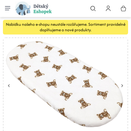
Nabídku našeho e-shopu neustále rozšiřujeme. Sortiment pravidelně
doplňujeme o nové produkty.