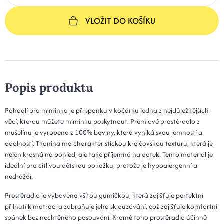
VLOŽIT DO KOŠÍKU
Popis produktu
Pohodlí pro miminko je při spánku v kočárku jedna z nejdůležitějších
věcí, kterou můžete miminku poskytnout. Prémiové prostěradlo z
mušelínu je vyrobeno z 100% bavlny, která vyniká svou jemností a
odolností. Tkanina má charakteristickou krejčovskou texturu, která je
nejen krásná na pohled, ale také příjemná na dotek. Tento materiál je
ideální pro citlivou dětskou pokožku, protože je hypoalergenní a
nedráždí.
Prostěradlo je vybaveno všitou gumičkou, která zajišťuje perfektní
přilnutí k matraci a zabraňuje jeho sklouzávání, což zajišťuje komfortní
spánek bez nechtěného posouvání. Kromě toho prostěradlo účinně