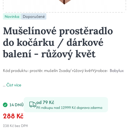
Novinka
Doporučené
Mušelínové prostěradlo
do kočárku / dárkové
balení - růžový květ
Kód produktu:
prostěr. mušelín 2sada/ růžový květ
Výrobce:
Babylux
...
Číst více
od 79 Kč
14 DNŮ
Při nákupu nad 12999 Kč doprava zdarma
288 Kč
238 Kč
bez DPH