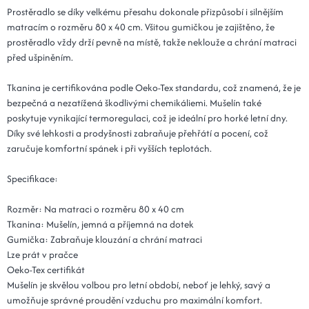
Prostěradlo se díky velkému přesahu dokonale přizpůsobí i silnějším
matracím o rozměru 80 x 40 cm. Všitou gumičkou je zajištěno, že
prostěradlo vždy drží pevně na místě, takže neklouže a chrání matraci
před ušpiněním.
Tkanina je certifikována podle Oeko-Tex standardu, což znamená, že je
bezpečná a nezatížená škodlivými chemikáliemi. Mušelín také
poskytuje vynikající termoregulaci, což je ideální pro horké letní dny.
Díky své lehkosti a prodyšnosti zabraňuje přehřátí a pocení, což
zaručuje komfortní spánek i při vyšších teplotách.
Specifikace:
Rozměr: Na matraci o rozměru 80 x 40 cm
Tkanina: Mušelín, jemná a příjemná na dotek
Gumička: Zabraňuje klouzání a chrání matraci
Lze prát v pračce
Oeko-Tex certifikát
Mušelín je skvělou volbou pro letní období, neboť je lehký, savý a
umožňuje správné proudění vzduchu pro maximální komfort.