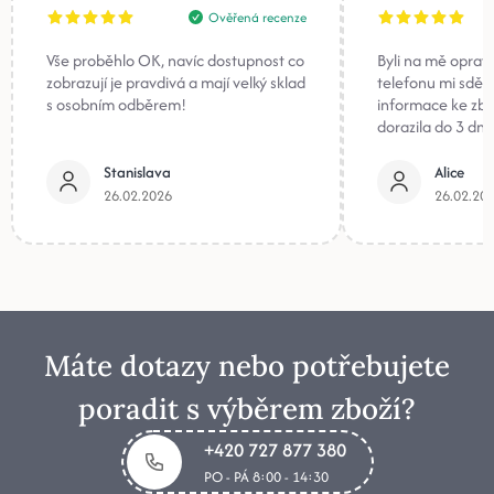
Ověřená recenze
Vše proběhlo OK, navíc dostupnost co
Byli na mě oprav
zobrazují je pravdivá a mají velký sklad
telefonu mi sděli
s osobním odběrem!
informace ke zb
dorazila do 3 dnů
Stanislava
Alice
26.02.2026
26.02.20
Máte dotazy nebo potřebujete
poradit s výběrem zboží?
+420 727 877 380
PO - PÁ 8:00 - 14:30