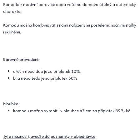
Komoda z masivní borovice dodá vašemu domovu útulný a autentický
charakter.
Komodu možno kombinovat s námi nabízenými postelemi, nočními stolky
i skříněmi.
Barevné provedení:
ořech nebo dub je za příplatek 10%.
bílá nebo šedá je za příplatek 30%
Hloubka:
komodu možno vyrobit i v hloubce 47 cm za příplatek 399,- kč
Tyto možnosti, uveďte do poznámky v objednávce