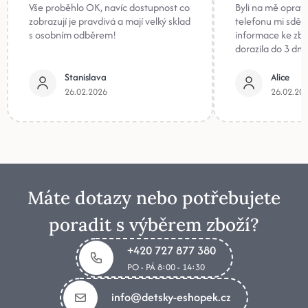
Vše proběhlo OK, navíc dostupnost co
Byli na mě oprav
zobrazují je pravdivá a mají velký sklad
telefonu mi sděli
s osobním odběrem!
informace ke zb
dorazila do 3 dnů
Stanislava
Alice
26.02.2026
26.02.20
Máte dotazy nebo potřebujete
poradit s výběrem zboží?
+420 727 877 380
PO - PÁ 8:00 - 14:30
info@detsky-eshopek.cz