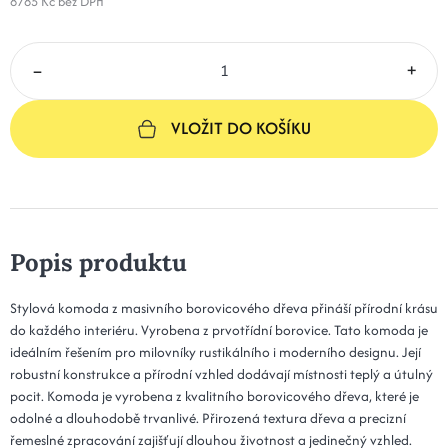
8785 Kč
bez DPH
–
+
VLOŽIT DO KOŠÍKU
Popis produktu
Stylová komoda z masivního borovicového dřeva přináší přírodní krásu
do každého interiéru. Vyrobena z prvotřídní borovice. Tato komoda je
ideálním řešením pro milovníky rustikálního i moderního designu. Její
robustní konstrukce a přírodní vzhled dodávají místnosti teplý a útulný
pocit. Komoda je vyrobena z kvalitního borovicového dřeva, které je
odolné a dlouhodobě trvanlivé. Přirozená textura dřeva a precizní
řemeslné zpracování zajišťují dlouhou životnost a jedinečný vzhled.