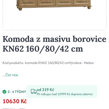
Komoda z masivu borovice
KN62 160/80/42 cm
Kód produktu:
komoda KN62 160/80/42 cm
Výrobce:
Mebor
...
Číst více
od 319 Kč
2 - 4 TÝDNY
Při nákupu nad 12999 Kč doprava zdarma
10630 Kč