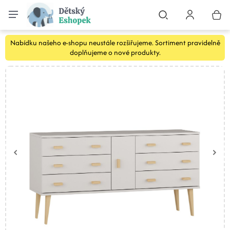
Nabídku našeho e-shopu neustále rozšiřujeme. Sortiment pravidelně
doplňujeme o nové produkty.