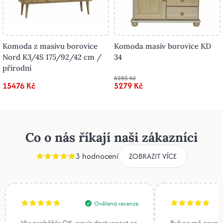
Komoda z masivu borovice
Komoda masiv borovice KD
Nord K3/4S 175/92/42 cm /
34
přírodní
6285 Kč
15476 Kč
5279 Kč
Co o nás říkají naši zákazníci
3 hodnocení
ZOBRAZIT VÍCE
Ověřená recenze
Vše proběhlo OK, navíc dostupnost co
Byli na mě oprav