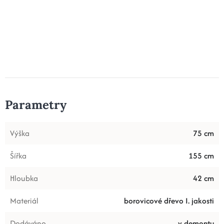
Parametry
Výška
75 cm
Šířka
155 cm
Hloubka
42 cm
Materiál
borovicové dřevo I. jakosti
Dodáváno
v demontu