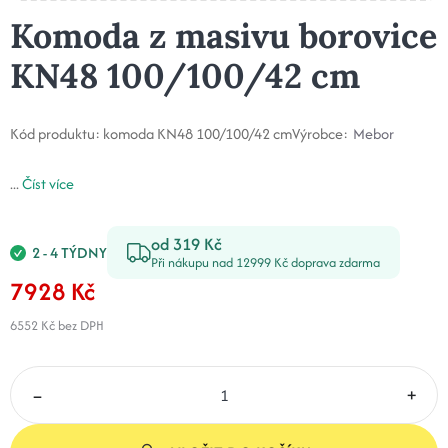
Komoda z masivu borovice
KN48 100/100/42 cm
Kód produktu:
komoda KN48 100/100/42 cm
Výrobce:
Mebor
...
Číst více
od 319 Kč
2 - 4 TÝDNY
Při nákupu nad 12999 Kč doprava zdarma
7928 Kč
6552 Kč
bez DPH
–
+