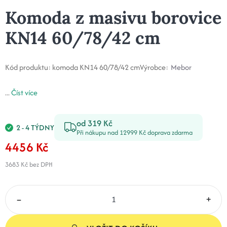
Komoda z masivu borovice
KN14 60/78/42 cm
Kód produktu:
komoda KN14 60/78/42 cm
Výrobce:
Mebor
...
Číst více
od 319 Kč
2 - 4 TÝDNY
Při nákupu nad 12999 Kč doprava zdarma
4456 Kč
3683 Kč
bez DPH
–
+