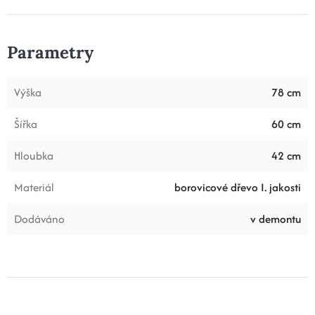
Parametry
Výška
78 cm
Šířka
60 cm
Hloubka
42 cm
Materiál
borovicové dřevo I. jakosti
Dodáváno
v demontu