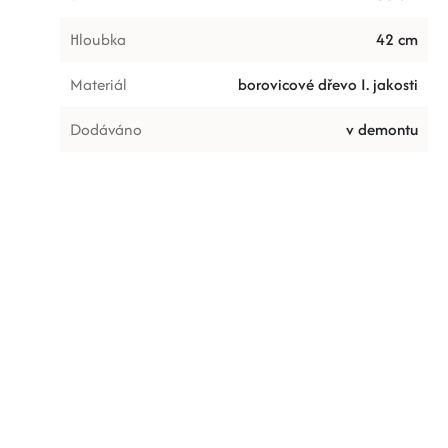
Hloubka
42 cm
Materiál
borovicové dřevo I. jakosti
Dodáváno
v demontu