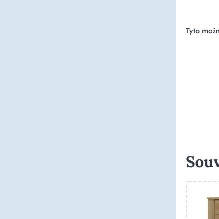
Tyto možn
Souv