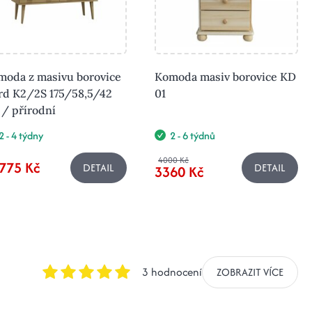
moda z masivu borovice
Komoda masiv borovice KD
rd K2/2S 175/58,5/42
01
/ přírodní
2 - 4 týdny
2 - 6 týdnů
4000 Kč
775 Kč
DETAIL
DETAIL
3360 Kč
3 hodnocení
ZOBRAZIT VÍCE