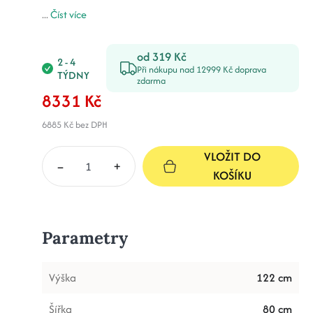
...
Číst více
od 319 Kč
2 - 4
Při nákupu nad 12999 Kč doprava
TÝDNY
zdarma
8331 Kč
6885 Kč
bez DPH
VLOŽIT DO
–
+
KOŠÍKU
Parametry
Výška
122 cm
Šířka
80 cm