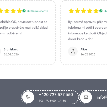
Ověřená recenze
Ov
roběhlo OK, navíc dostupnost co
Byli na mě opravdu příjem
ují je pravdivá a mají velký sklad
telefonu mi sdělili podrob
bním odběrem!
informace ke zboží. Obje
dorazila do 3 dnů.
Stanislava
Alice
26.02.2026
26.02.2026
+420 727 877 380
info@
PO - PÁ 8:00 - 14:30