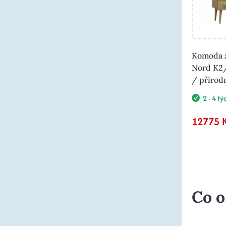
Komoda z
Nord K2
/ přírod
2 - 4 t
12775 
Co o