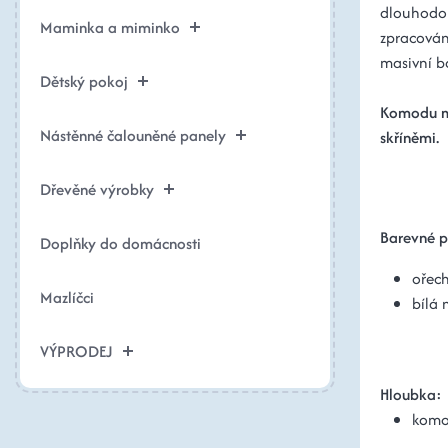
dlouhodob
Maminka a miminko
zpracován
masivní b
Dětský pokoj
Komodu mo
Nástěnné čalouněné panely
skříněmi.
Dřevěné výrobky
Barevné p
Doplňky do domácnosti
ořech
Mazlíčci
bílá 
VÝPRODEJ
Hloubka:
komod