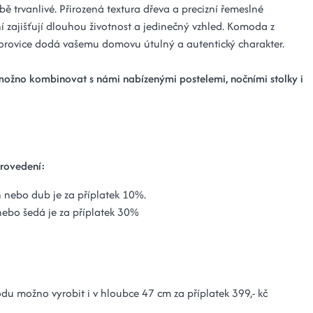
ě trvanlivé. Přirozená textura dřeva a precizní řemeslné
í zajišťují dlouhou životnost a jedinečný vzhled. Komoda z
orovice dodá vašemu domovu útulný a autentický charakter.
žno kombinovat s námi nabízenými postelemi, nočními stolky i
rovedení:
 nebo dub je za příplatek 10%.
nebo šedá je za příplatek 30%
u možno vyrobit i v hloubce 47 cm za příplatek 399,- kč