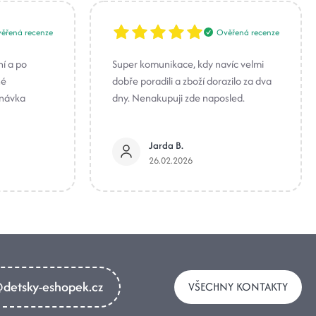
ěřená recenze
Ověřená recenze
ní a po
Super komunikace, kdy navíc velmi
né
dobře poradili a zboží dorazilo za dva
dnávka
dny. Nenakupuji zde naposled.
Jarda B.
26.02.2026
detsky-eshopek.cz
VŠECHNY KONTAKTY