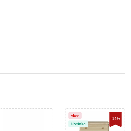
Akce
-16%
Novinka