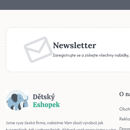
Newsletter
Zaregistrujte se a získejte všechny nabídky
O n
Obch
Rekl
Jsme ryze česká firma, nabízíme Vám zboží výrobců jak
Dopr
tuzemských, tak i zahraničních. Aktivně spolupracujeme s více