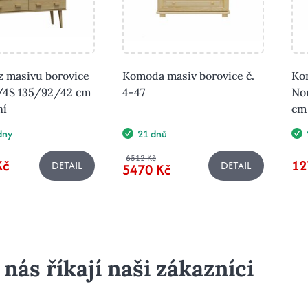
 masivu borovice
Komoda masiv borovice č.
Ko
/4S 135/92/42 cm
4-47
No
ní
cm 
ýdny
21 dnů
6512 Kč
Kč
12
DETAIL
DETAIL
5470 Kč
 nás říkají naši zákazníci