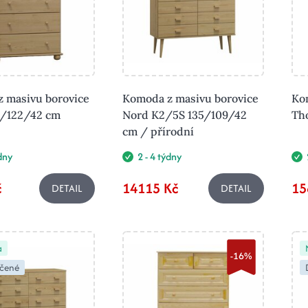
 masivu borovice
Komoda z masivu borovice
Ko
0/122/42 cm
Nord K2/5S 135/109/42
Th
cm / přírodní
ýdny
2 - 4 týdny
č
14115 Kč
15
DETAIL
DETAIL
a
-16%
čené