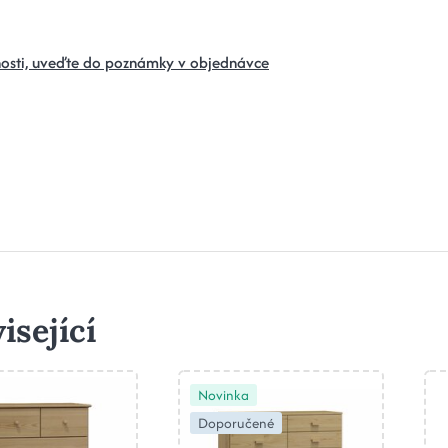
osti, uveďte do poznámky v objednávce
isející
Novinka
Doporučené