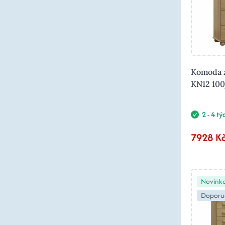
Komoda z
KN12 10
2 - 4 t
7928 K
Novink
Doporu