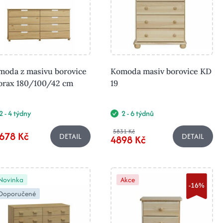
moda z masivu borovice
Komoda masiv borovice KD
orax 180/100/42 cm
19
2 - 4 týdny
2 - 6 týdnů
5831 Kč
678 Kč
DETAIL
DETAIL
4898 Kč
Novinka
Akce
-16%
Doporučené