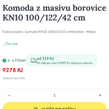
Komoda z masivu borovice
KN10 100/122/42 cm
Kód produktu:
komoda KN10 100/122/42 cm
Výrobce:
Mebor
...
Číst více
od 319 Kč
2 - 4 TÝDNY
Při nákupu nad 12999 Kč doprava zdarma
9278 Kč
7668 Kč
bez DPH
–
+