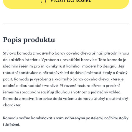
VLOŽIT DO KOŠÍKU
Popis produktu
Stylová komoda z masivního borovicového dřeva přináší přírodní krásu
do každého interiéru. Vyrobena z prvotřídní borovice. Tato komoda je
ideálním řešením pro milovníky rustikálního i moderního designu. Její
robustní konstrukce a přírodní vzhled dodávají místnosti teplý a útulný
pocit. Komoda je vyrobena z kvalitního borovicového dřeva, které je
odolné a dlouhodobě trvanlivé. Přirozená textura dřeva a precizní
řemeslné zpracování zajišťují dlouhou životnost a jedinečný vzhled.
Komoda z masivní borovice dodá vašemu domovu útulný a autentický
charakter.
Komodu možno kombinovat s námi nabízenými postelemi, nočními stolky
i skříněmi.