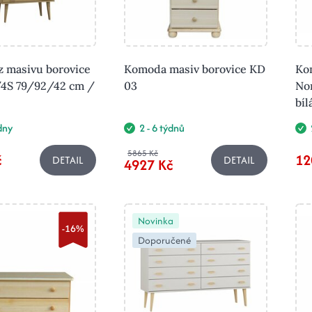
 masivu borovice
Komoda masiv borovice KD
Ko
4S 79/92/42 cm /
03
No
bíl
ýdny
2 - 6 týdnů
5865 Kč
č
12
DETAIL
DETAIL
4927 Kč
Novinka
-16%
Doporučené