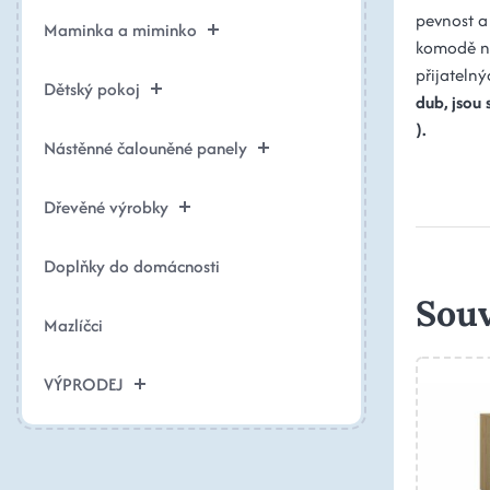
pevnost a 
Maminka a miminko
komodě na
přijateln
Dětský pokoj
dub, jsou
).
Nástěnné čalouněné panely
Dřevěné výrobky
Doplňky do domácnosti
Souv
Mazlíčci
VÝPRODEJ