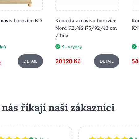
asiv borovice KD
Komoda z masivu borovice
Ko
Nord K2/4S 175/92/42 cm
KN
/ bílá
ýdnů
2 - 4 týdny
20120 Kč
58
DETAIL
DETAIL
č
 nás říkají naši zákazníci