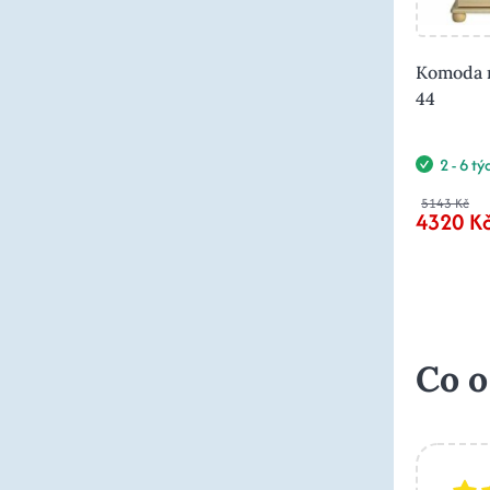
Komoda m
44
2 - 6 t
5143 Kč
4320 K
Co o