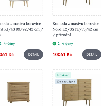
moda z masivu borovice
Komoda z masivu borovice
rd K1/4S 99/92/42 cm /
Nord K2/3S 117/75/42 cm
á
/ přírodní
2 - 4 týdny
2 - 4 týdny
061 Kč
10061 Kč
DETAIL
DETAIL
Novinka
Doporučené