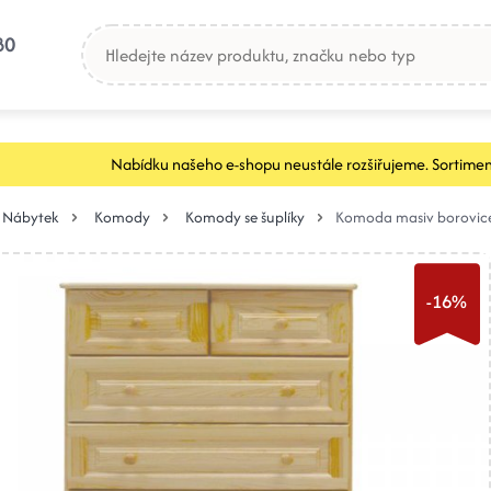
80
Nabídku našeho e-shopu neustále rozšiřujeme. Sortimen
Nábytek
Komody
Komody se šuplíky
Komoda masiv borovice
-16%