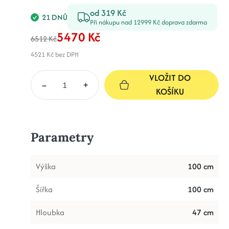
od 319 Kč
21 DNŮ
Při nákupu nad 12999 Kč doprava zdarma
5470 Kč
6512 Kč
4521 Kč
bez DPH
VLOŽIT DO
–
+
KOŠÍKU
Parametry
Výška
100 cm
Šířka
100 cm
Hloubka
47 cm