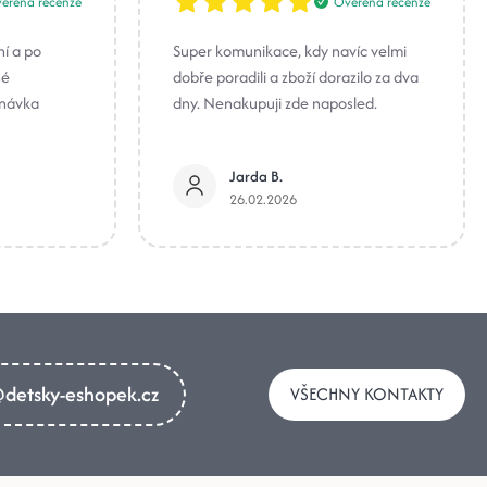
ěřená recenze
Ověřená recenze
ní a po
Super komunikace, kdy navíc velmi
né
dobře poradili a zboží dorazilo za dva
dnávka
dny. Nenakupuji zde naposled.
Jarda B.
26.02.2026
detsky-eshopek.cz
VŠECHNY KONTAKTY