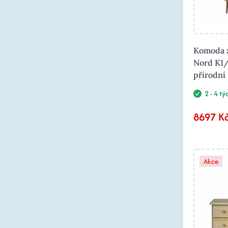
Komoda z
Nord K1/
přírodní
2 - 4 t
8697 K
Akce