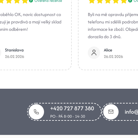
Ověřená recenze
Ov
roběhlo OK, navíc dostupnost co
Byli na mě opravdu příjem
ují je pravdivá a mají velký sklad
telefonu mi sdělili podrob
bním odběrem!
informace ke zboží. Obje
dorazila do 3 dnů.
Stanislava
Alice
26.02.2026
26.02.2026
+420 727 877 380
info@
PO - PÁ 8:00 - 14:30