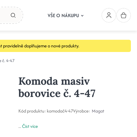
VŠE O NÁKUPU
t pravidelně doplňujeme o nové produkty.
 č. 4-47
Komoda masiv
borovice č. 4-47
Kód produktu:
komodač4-47
Výrobce:
Magat
...
Číst více