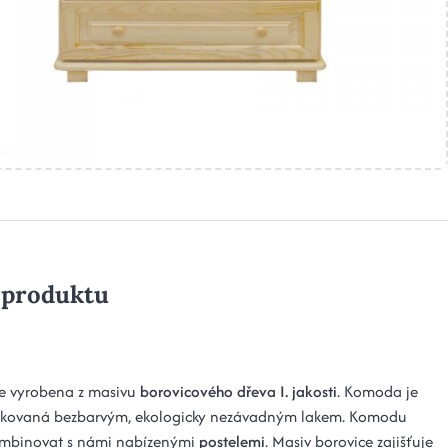
 produktu
e vyrobena z masivu
borovicového dřeva I. jakosti
. Komoda je
akovaná bezbarvým, ekologicky nezávadným lakem. Komodu
mbinovat s námi nabízenými
postelemi
. Masiv borovice zajišťuje