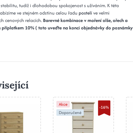
stabilitu, tudíž i dlohodobou spokojenost s užíváním. K této
bízíme ve stejném odstínu celou řadu
postelí
ve velmi
ých cenových relacích.
Barevné kombinace v moření olše, ořech a
 s příplatkem 10% ( toto uveďte na konci objednávky do poznámky
isející
Akce
-16%
Doporučené