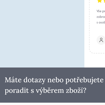
Vše p
zobraz
s oso
Máte dotazy nebo potřebujete
poradit s výběrem zboží?