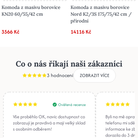
Komoda z masivu borovice
Komoda z masivu borovice
KN20 60/55/42 cm
Nord K2/3S 175/75/42 cm /
přírodní
3566 Kč
14116 Kč
Co o nás říkají naši zákazníci
3 hodnocení
ZOBRAZIT VÍCE
Ověřená recenze
Vše proběhlo OK, navíc dostupnost co
Byli na mě oprav
zobrazují je pravdivá a mají velký sklad
telefonu mi sděli
s osobním odběrem!
informace ke zb
dorazila do 3 dnů