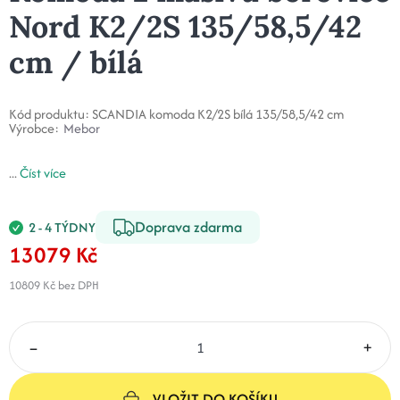
Nord K2/2S 135/58,5/42
cm / bílá
Kód produktu:
SCANDIA komoda K2/2S bílá 135/58,5/42 cm
Výrobce:
Mebor
...
Číst více
Doprava zdarma
2 - 4 TÝDNY
13079 Kč
10809 Kč
bez DPH
–
+
VLOŽIT DO KOŠÍKU