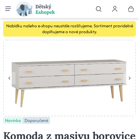
Nabídku našeho e-shopu neustále rozšiřujeme. Sortiment pravidelně
doplňujeme o nové produkty.
Novinka
Doporučené
Komoda z masivu borovice