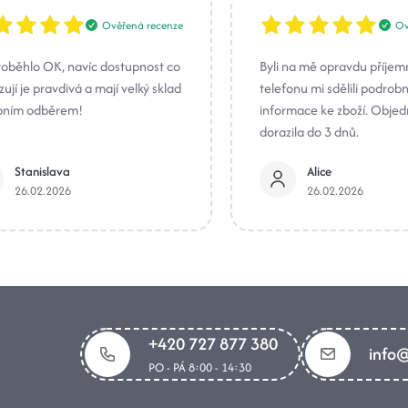
Ověřená recenze
Ov
roběhlo OK, navíc dostupnost co
Byli na mě opravdu příjem
ují je pravdivá a mají velký sklad
telefonu mi sdělili podrob
bním odběrem!
informace ke zboží. Obje
dorazila do 3 dnů.
Stanislava
Alice
26.02.2026
26.02.2026
+420 727 877 380
info@
PO - PÁ 8:00 - 14:30