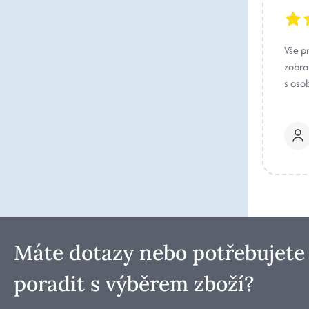
Vše p
zobraz
s oso
Máte dotazy nebo potřebujete
poradit s výběrem zboží?