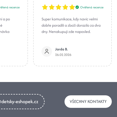
ěřená recenze
Ověřená recenze
ní a po
Super komunikace, kdy navíc velmi
né
dobře poradili a zboží dorazilo za dva
dnávka
dny. Nenakupuji zde naposled.
Jarda B.
26.02.2026
detsky-eshopek.cz
VŠECHNY KONTAKTY