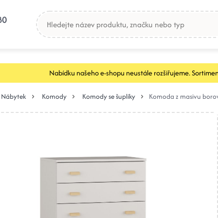
80
Nabídku našeho e-shopu neustále rozšiřujeme. Sortimen
Nábytek
Komody
Komody se šuplíky
Komoda z masivu borov