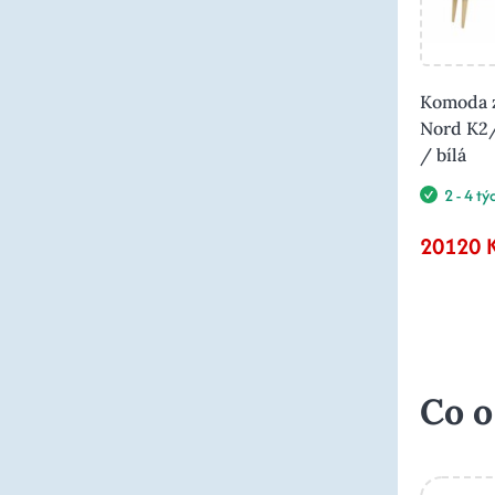
Komoda z
Nord K2
/ bílá
2 - 4 t
20120 
Co o