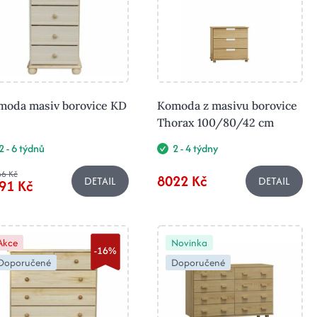
moda masiv borovice KD
Komoda z masivu borovice
Thorax 100/80/42 cm
2 - 6 týdnů
2 - 4 týdny
6 Kč
8022 Kč
DETAIL
DETAIL
91 Kč
Akce
Novinka
-16%
Doporučené
Doporučené