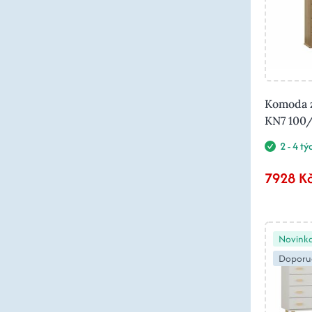
Komoda z
KN7 100
2 - 4 t
7928 K
Novink
Doporu