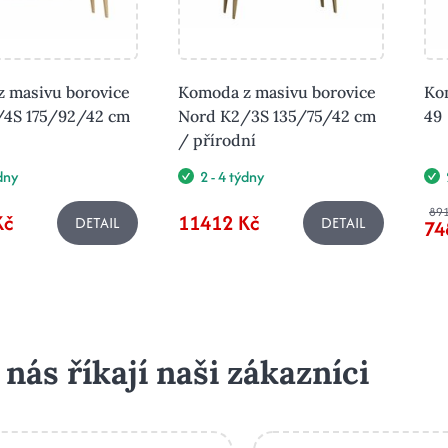
 masivu borovice
Komoda z masivu borovice
Ko
/4S 175/92/42 cm
Nord K2/3S 135/75/42 cm
49
/ přírodní
ýdny
2 - 4 týdny
891
Kč
11412 Kč
DETAIL
DETAIL
74
 nás říkají naši zákazníci