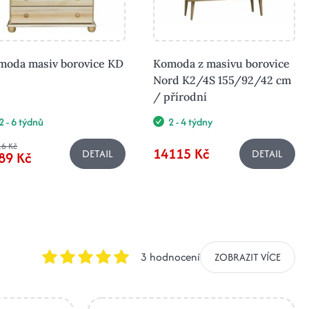
moda masiv borovice KD
Komoda z masivu borovice
Nord K2/4S 155/92/42 cm
/ přírodní
2 - 6 týdnů
2 - 4 týdny
6 Kč
14115 Kč
DETAIL
DETAIL
89 Kč
3 hodnocení
ZOBRAZIT VÍCE