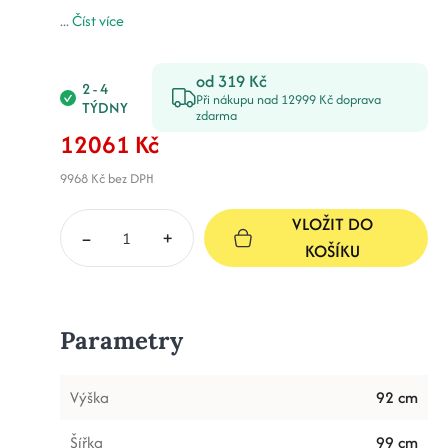
...
Číst více
od 319 Kč
2 - 4
Při nákupu nad 12999 Kč doprava
TÝDNY
zdarma
12061 Kč
9968 Kč
bez DPH
VLOŽIT DO
–
+
KOŠÍKU
Parametry
Výška
92 cm
Šířka
99 cm