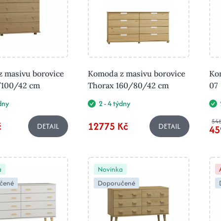
 masivu borovice
Komoda z masivu borovice
Ko
/100/42 cm
Thorax 160/80/42 cm
07
ýdny
2 - 4 týdny
546
č
12775 Kč
DETAIL
DETAIL
45
a
Novinka
čené
Doporučené