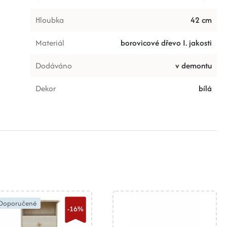
Hloubka
42 cm
Materiál
borovicové dřevo I. jakosti
Dodáváno
v demontu
Dekor
bílá
Doporučené
-16%