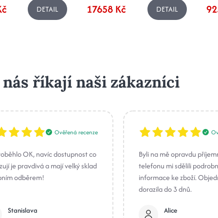
Kč
17658 Kč
92
DETAIL
DETAIL
 nás říkají naši zákazníci
Ověřená recenze
Ov
roběhlo OK, navíc dostupnost co
Byli na mě opravdu příjem
ují je pravdivá a mají velký sklad
telefonu mi sdělili podrob
bním odběrem!
informace ke zboží. Obje
dorazila do 3 dnů.
Stanislava
Alice