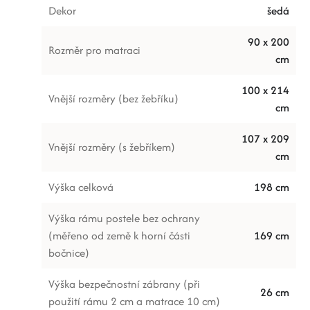
Dekor
šedá
90 x 200
Rozměr pro matraci
cm
100 x 214
Vnější rozměry (bez žebříku)
cm
107 x 209
Vnější rozměry (s žebříkem)
cm
Výška celková
198 cm
Výška rámu postele bez ochrany
(měřeno od země k horní části
169 cm
bočnice)
Výška bezpečnostní zábrany (při
26 cm
použití rámu 2 cm a matrace 10 cm)