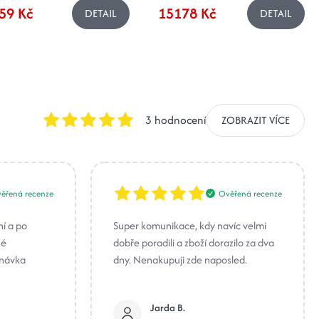
59 Kč
15178 Kč
DETAIL
DETAIL
3 hodnocení
ZOBRAZIT VÍCE
ěřená recenze
Ověřená recenze
ní a po
Super komunikace, kdy navíc velmi
né
dobře poradili a zboží dorazilo za dva
dnávka
dny. Nenakupuji zde naposled.
Jarda B.