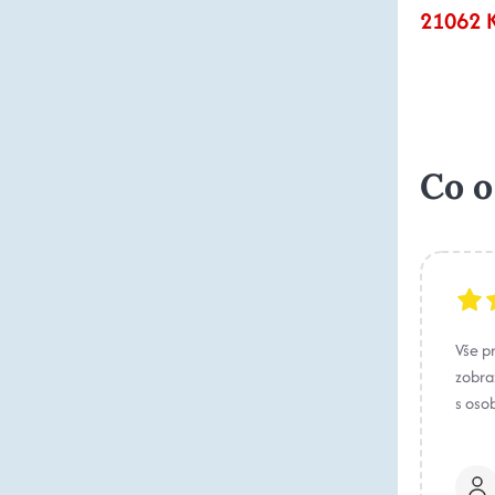
21062 
Co o
Vše p
zobraz
s oso