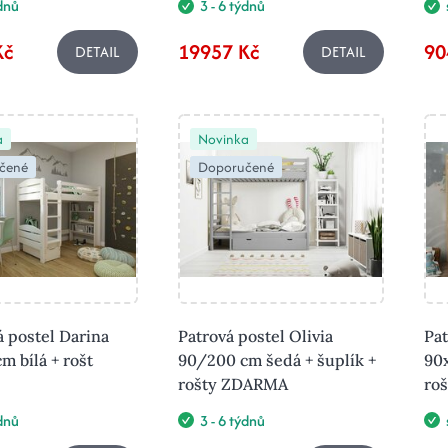
ýdnů
3 - 6 týdnů
Kč
19957 Kč
90
DETAIL
DETAIL
a
Novinka
čené
Doporučené
 postel Darina
Patrová postel Olivia
Pat
m bílá + rošt
90/200 cm šedá + šuplík +
90x
rošty ZDARMA
ro
ýdnů
3 - 6 týdnů