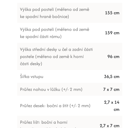
Výška pod postelí (měřeno od země
155 cm
ke spodní hraně bočnice)
Výška pod postelí (měřeno od země
159 cm
ke spodní části rámu)
Výška střední desky u čel a zadní části
postele (měřeno od země k horní
96 cm
části desky)
Šířka vstupu
36,5 cm
Průřez nohou v lůžku (+/- 2 mm)
7 x 7 cm
2,7 x 14
Průřez desek: boční a štít (+/- 2 mm)
cm
Průřez lišt: boční a horní
2,7 x 7 cm