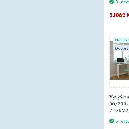
3 - 6 t
21062 
Novink
Doporu
Vyvýšená
90/200 c
ZDARMA
3 - 6 t