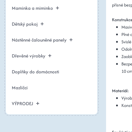
přísné bez
Maminka a miminko
Konstrukc
Dětský pokoj
Masiv
Plné 
Nástěnné čalouněné panely
Svisl
Odoln
Dřevěné výrobky
Zaobl
Bezpe
10 cm
Doplňky do domácnosti
Mazlíčci
Materiál:
Výrob
VÝPRODEJ
Konst