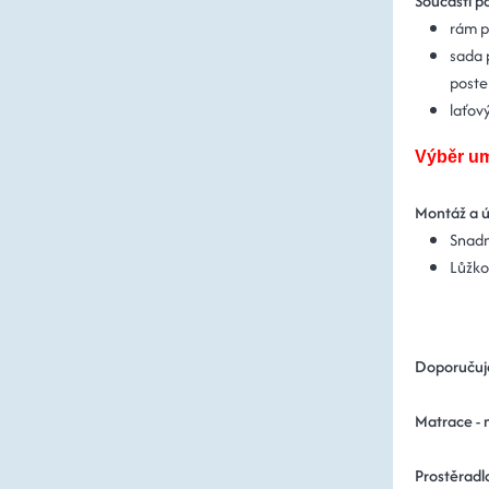
Součástí po
rám p
sada p
poste
laťový
Výběr um
Montáž a 
Snadn
Lůžko
Doporučuj
Matrace - 
Prostěradl