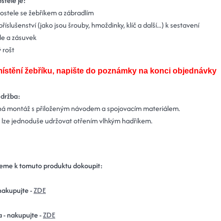
stele je:
ostele se žebříkem a zábradlím
říslušenství (jako jsou šrouby, hmoždinky, klíč a další...) k sestavení
le a zásuvek
 rošt
ístění žebříku, napište do poznámky na konci objednávky
údržba:
á montáž s přiloženým návodem a spojovacím materiálem.
 lze jednoduše udržovat otřením vlhkým hadříkem.
eme k tomuto produktu dokoupit:
nakupujte -
ZDE
a - nakupujte -
ZDE