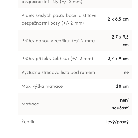
bezpečnostní lišty (+/- 2 mm)
Průřez svislých pásů: boční a štítové
2 x 6,5 cm
bezpečnostní pásy (+/- 2 mm)
2,7 x 9,5
Průřez nohou v žebříku: (+/- 2 mm)
cm
Průřez příček v žebříku: (+/- 2 mm)
2,7 x 9 cm
Výztužná středová lišta pod rámem
ne
Max. výška matrace
18 cm
není
Matrace
součástí
Žebřík
levý/pravý