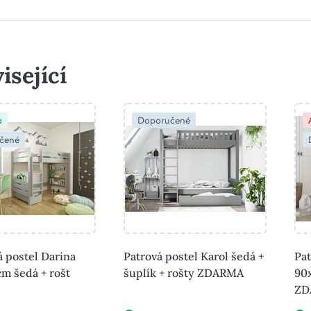
isející
a
Doporučené
čené
 postel Darina
Patrová postel Karol šedá +
Pat
m šedá + rošt
šuplík + rošty ZDARMA
90
ZD