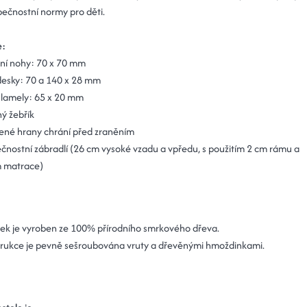
pečnostní normy pro děti.
e:
ní nohy: 70 x 70 mm
desky: 70 a 140 x 28 mm
é lamely: 65 x 20 mm
ý žebřík
ené hrany chrání před zraněním
čnostní zábradlí (26 cm vysoké vzadu a vpředu, s použitím 2 cm rámu a
 matrace)
ek je vyroben ze 100% přírodního smrkového dřeva.
rukce je pevně sešroubována vruty a dřevěnými hmoždinkami.