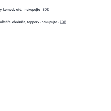
y, komody atd. - nakupujte -
ZDE
polštáře, chrániče, toppery - nakupujte -
ZDE