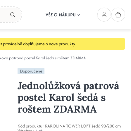
VŠE O NÁKUPU
t pravidelně doplňujeme o nové produkty.
ková patrová postel Karol šedá s roštem ZDARMA
Doporučené
Jednolůžková patrová
postel Karol šedá s
roštem ZDARMA
Kód produktu:
KAROLINA TOWER LOFT šedá 90/200 cm
Výrobce:
Net