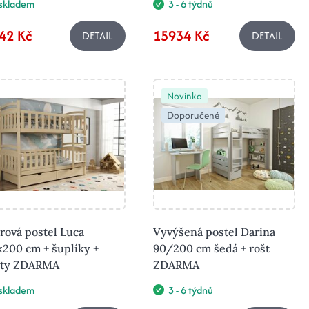
skladem
3 - 6 týdnů
42 Kč
15934 Kč
DETAIL
DETAIL
Novinka
Doporučené
rová postel Luca
Vyvýšená postel Darina
200 cm + šuplíky +
90/200 cm šedá + rošt
šty ZDARMA
ZDARMA
skladem
3 - 6 týdnů