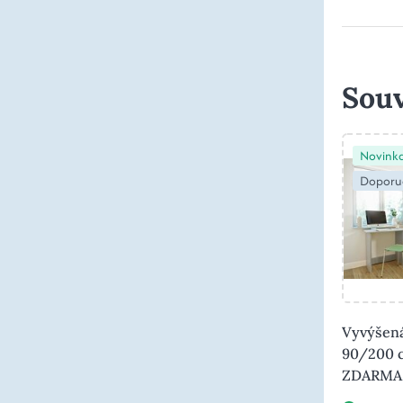
Souv
Novink
Doporu
Vyvýšená
90/200 c
ZDARMA