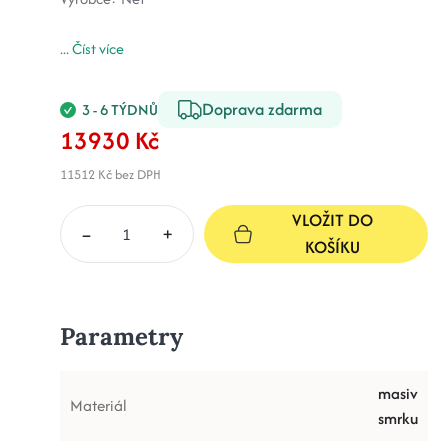
...
Číst více
Doprava zdarma
3 - 6 TÝDNŮ
13930 Kč
11512 Kč
bez DPH
VLOŽIT DO
–
+
KOŠÍKU
Parametry
masiv
Materiál
smrku