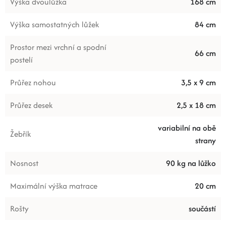
Výška dvoulůžka
168 cm
Výška samostatných lůžek
84 cm
Prostor mezi vrchní a spodní
66 cm
postelí
Průřez nohou
3,5 x 9 cm
Průřez desek
2,5 x 18 cm
variabilní na obě
Žebřík
strany
Nosnost
90 kg na lůžko
Maximální výška matrace
20 cm
Rošty
součástí