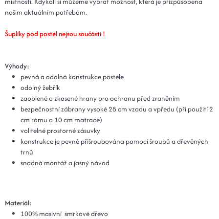
místnosti. Kdykoli si můžeme vybrat možnost, která je přizpůsobena
našim aktuálním potřebám.
Šuplíky pod postel nejsou součásti !
Výhody:
pevná a odolná konstrukce postele
odolný žebřík
zaoblené a zkosené hrany pro ochranu před zraněním
bezpečnostní zábrany vysoké 28 cm vzadu a vpředu (při použití 2
cm rámu a 10 cm matrace)
volitelné prostorné zásuvky
konstrukce je pevně přišroubována pomocí šroubů a dřevěných
trnů
snadná montáž a jasný návod
Materiál:
100% masivní smrkové dřevo