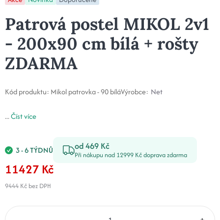
Patrová postel MIKOL 2v1
- 200x90 cm bílá + rošty
ZDARMA
Kód produktu:
Mikol patrovka - 90 bílá
Výrobce:
Net
...
Číst více
od 469 Kč
3 - 6 TÝDNŮ
Při nákupu nad 12999 Kč doprava zdarma
11427 Kč
9444 Kč
bez DPH
–
+