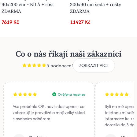
90x200 cm - BÍLÁ + rošt
200x90 cm šedá + rošty
ZDARMA
ZDARMA
7619 Kč
11427 Kč
Co o nás říkají naši zákazníci
3 hodnocení
ZOBRAZIT VÍCE
Ověřená recenze
Vše proběhlo OK, navíc dostupnost co
Byli na mě oprav
zobrazují je pravdivá a mají velký sklad
telefonu mi sděli
s osobním odběrem!
informace ke zb
dorazila do 3 dnů