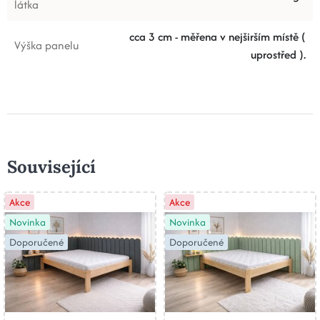
látka
cca 3 cm - měřena v nejširším místě (
Výška panelu
uprostřed ).
Související
Akce
Akce
Novinka
Novinka
Doporučené
Doporučené