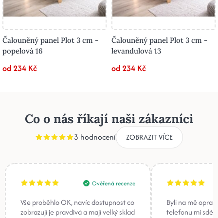
Čalouněný panel Plot 3 cm -
Čalouněný panel Plot 3 cm -
popelová 16
levandulová 13
od 234 Kč
od 234 Kč
Co o nás říkají naši zákazníci
3 hodnocení
ZOBRAZIT VÍCE
Ověřená recenze
Vše proběhlo OK, navíc dostupnost co
Byli na mě oprav
zobrazují je pravdivá a mají velký sklad
telefonu mi sděli