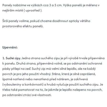
Kód: Plot 30x90x3 - 15 mátová
14 dní
Panely nabízíme ve výškách cca 3 a 5 cm. Výška panelů je měřena v
nejširším místě ( uprostřed ).
15x120x3 - 15 mátová
518 Kč
Kód: Plot 15x120x3 - 15 mátová
Širší panely volíme, pokud chceme dosáhnout opticky většího
14 dní
prostorového efektu panelů.
20x120x3 - 15 mátová
518 Kč
Kód: Plot 20x120x3 - 15 mátová
14 dní
Upevnění:
25x100x3 - 15 mátová
536 Kč
Kód: Plot 25x10015 mátováx3 -
14 dní
1. Suché zipy.
Jedna strana suchého zipu je při výrobě trvale připevněna
k panelu. Druhá strana, připevněná volně, se po odstranění ochranné
30x100x3 - 15 mátová
536 Kč
pásky přilepí na zeď. Suchý zip má velmi silné lepidlo, ale ne každý
Kód: Plot 30x100x3 - 15 mátová
povrch je pro jeho použití vhodný. Stěna, která je silně zaprášená,
14 dní
špatně natřená nebo nenatřená před nátěrem, je zakřivená
(vybouleniny a konkávnosti) a hrubá vylučuje použití suchého zipu. Je
25x110x3 - 15 mátová
589 Kč
třeba také pamatovat na to, že jakmile je lepidlo nalepeno na povrch,
Kód: Plot 25x110x3 - 15 mátová
14 dní
po odstranění ztrácí své vlastnosti.
30x110x3 - 15 mátová
589 Kč