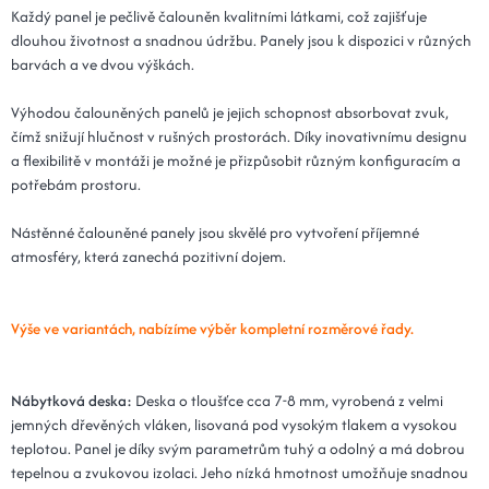
Každý panel je pečlivě čalouněn kvalitními látkami, což zajišťuje
Kód: Plot 20x80x3 - 15 mátová
14 dní
dlouhou životnost a snadnou údržbu. Panely jsou k dispozici v různých
barvách a ve dvou výškách.
25x70x3 - 15 mátová
371 Kč
Kód: Plot 25x70x3 - 15 mátová
14 dní
Výhodou čalouněných panelů je jejich schopnost absorbovat zvuk,
čímž snižují hlučnost v rušných prostorách. Díky inovativnímu designu
30x70x3 - 15 mátová
371 Kč
a flexibilitě v montáži je možné je přizpůsobit různým konfiguracím a
Kód: Plot 30x70x3 - 15 mátová
potřebám prostoru.
14 dní
Nástěnné čalouněné panely jsou skvělé pro vytvoření příjemné
15x90x3 - 15 mátová
388 Kč
atmosféry, která zanechá pozitivní dojem.
Kód: Plot 15x90x3 - 15 mátová
14 dní
20x90x3 - 15 mátová
388 Kč
Výše ve variantách, nabízíme výběr kompletní rozměrové řady.
Kód: Plot 20x90x3 - 15 mátová
14 dní
15x100x3 - 15 mátová
432 Kč
Nábytková deska:
Deska o tloušťce cca 7-8 mm, vyrobená z velmi
jemných dřevěných vláken, lisovaná pod vysokým tlakem a vysokou
Kód: Plot 15x100x3 - 15 mátová
14 dní
teplotou. Panel je díky svým parametrům tuhý a odolný a má dobrou
tepelnou a zvukovou izolaci. Jeho nízká hmotnost umožňuje snadnou
20x100x3 - 15 mátová
432 Kč