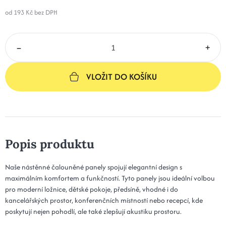
267 Kč
Kód: Plot 30x50x3 - 15 mátová
od 193 Kč
bez DPH
14 dní
15x70x3 - 15 mátová
303 Kč
–
+
Kód: Plot 15x70x3 - 15 mátová
14 dní
20x70x3 - 15 mátová
303 Kč
VLOŽIT DO KOŠÍKU
Kód: Plot 20x70x3 - 15 mátová
14 dní
25x60x3 - 15 mátová
319 Kč
Kód: Plot 25x60x3 - 15 mátová
14 dní
Popis produktu
30x60x3 - 15 mátová
319 Kč
Kód: Plot 30x60x3 - 15 mátová
14 dní
Naše nástěnné čalouněné panely spojují elegantní design s
maximálním komfortem a funkčností. Tyto panely jsou ideální volbou
15x80x3 - 15 mátová
346 Kč
pro moderní ložnice, dětské pokoje, předsíně, vhodné i do
Kód: Plot 15x80x3 - 15 mátová
14 dní
kancelářských prostor, konferenčních místností nebo recepcí, kde
poskytují nejen pohodlí, ale také zlepšují akustiku prostoru.
20x80x3 - 15 mátová
346 Kč