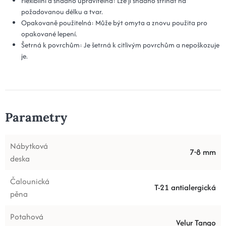
Flexibilní a snadno upravitelná: Lze ji snadno stříhat na
požadovanou délku a tvar.
Opakovaně použitelná: Může být omyta a znovu použita pro
opakované lepení.
Šetrná k povrchům: Je šetrná k citlivým povrchům a nepoškozuje
je.
Parametry
Nábytková
7-8 mm
deska
Čalounická
T-21 antialergická
pěna
Potahová
Velur Tango