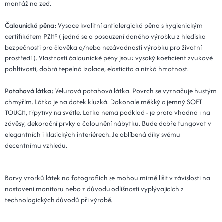
montáž na zeď.
Kód: Plot 20x100x3 - 15 mátová
14 dní
Čalounická pěna:
Vysoce kvalitní antialergická pěna s hygienickým
25x80x3 - 15 mátová
432 Kč
certifikátem PZH® ( jedná se o posouzení daného výrobku z hlediska
Kód: Plot 25x80x3 - 15 mátová
14 dní
bezpečnosti pro člověka a/nebo nezávadnosti výrobku pro životní
prostředí ). Vlastnosti čalounické pěny jsou: vysoký koeficient zvukové
pohltivosti, dobrá tepelná izolace, elasticita a nízká hmotnost.
30x80x3 - 15 mátová
432 Kč
Kód: Plot 30x80x3 - 15 mátová
14 dní
Potahová látka:
Velurová potahová látka. Povrch se vyznačuje hustým
chmýřím. Látka je na dotek kluzká. Dokonale měkký a jemný SOFT
15x110x3 - 15 mátová
476 Kč
TOUCH, třpytivý na světle. Látka nemá podklad - je proto vhodná i na
Kód: Plot 15x110x3 - 15 mátová
14 dní
závěsy, dekorační prvky a čalounění nábytku. Bude dobře fungovat v
elegantních i klasických interiérech. Je oblíbená díky svému
20x110x3 - 15 mátová
476 Kč
decentnímu vzhledu.
Kód: Plot 20x110x3 - 15 mátová
14 dní
Barvy vzorků látek na fotografiích se mohou mírně lišit v závislosti na
25x90x3 - 15 mátová
484 Kč
nastavení monitoru nebo z důvodu odlišností vyplývajících z
Kód: Plot 25x90x3 - 15 mátová
14 dní
technologických důvodů při výrobě.
30x90x3 - 15 mátová
484 Kč