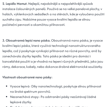
Kód: Plot 30x110x3 - 15 mátová
14 dní
2. Lepidlo Mamut.
Nejlepší, nejodolnější a nejspolehlivější způsob
instalace čalouněných panelů. Používá se na velké panelové plochy, v
25x120x3 - 15 mátová
649 Kč
halách, výklenkových sedadlech a na stěnách, kde je vyloučeno použití
suchého zipu. Nabízíme pouze vysoce kvalitní lepidla se silnou
Kód: Plot 25x120x3 - 15 mátová
14 dní
počáteční pevností a okamžitou přilnavostí.
30x120x3 - 15 mátová
649 Kč
Kód: Plot 30x120x3 - 15 mátová
14 dní
3. Oboustranná lepící nano páska.
Oboustranná nano páska, je vysoce
kvalitní lepicí páska, která využívá technologii nanostrukturovaného
lepidla, což jí poskytuje vynikající přilnavost na různé povrchy, aniž by
zanechávala zbytky lepidla. Tato páska je ideální pro domácí i
kancelářské použití a je vhodná na lepení různých předmětů, jako jsou
rámy, dekorace, kabely, nebo dokonce drobné elektronické součástky.
Vlastnosti oboustranné nano pásky:
Vysoce lepivá: Díky nanotechnologii, poskytuje silnou přilnavost
na široké spektrum povrchů.
Nezanechává stopy: Po odstranění pásky nezůstávají žádné
lepkavé zbytky.