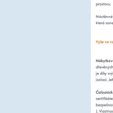
prostoru.
Nástěnné 
která zan
Výše ve v
Nábytkov
dřevěných
je díky s
izolaci. 
Čalounick
certifiká
bezpečnos
). Vlastno