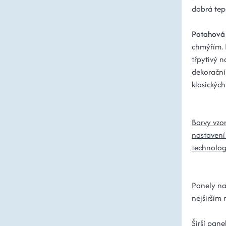
dobrá tepe
Potahová 
chmýřím. 
třpytivý n
dekorační
klasickýc
Barvy vzor
nastavení
technolog
Panely na
nejširším 
Širší pan