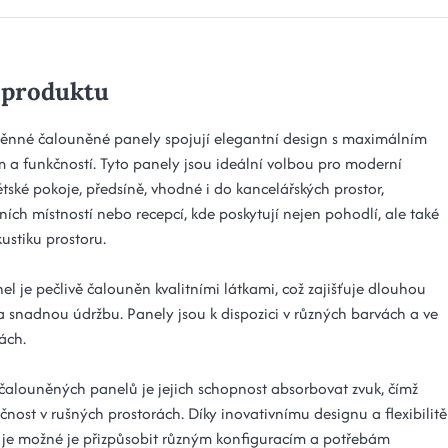
 produktu
ěnné čalouněné panely spojují elegantní design s maximálním
 a funkčností. Tyto panely jsou ideální volbou pro moderní
ětské pokoje, předsíně, vhodné i do kancelářských prostor,
ích místností nebo recepcí, kde poskytují nejen pohodlí, ale také
kustiku prostoru.
l je pečlivě čalouněn kvalitními látkami, což zajišťuje dlouhou
 a snadnou údržbu. Panely jsou k dispozici v různých barvách a ve
ách.
alouněných panelů je jejich schopnost absorbovat zvuk, čímž
učnost v rušných prostorách. Díky inovativnímu designu a flexibilitě
 je možné je přizpůsobit různým konfiguracím a potřebám