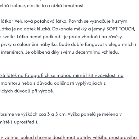
lná izolace, elasticita a nízká hmotnost.
látka:
Velurová potahová látka. Povrch se vyznačuje hustým
Látka je na dotek kluzká. Dokonale měkký a jemný SOFT TOUCH,
a světle. Látka nemá podklad - je proto vhodná i na závěsy,
 prvky a čalounění nábytku. Bude dobře fungovat v elegantních i
h interiérech. Je oblíbená díky svému decentnímu vzhledu.
ků látek na fotografiích se mohou mírně lišit v závislosti na
 monitoru nebo z důvodu odlišností vyplývajících z
ických důvodů při výrobě.
bízíme ve výškách cca 3 a 5 cm. Výška panelů je měřena v
místě ( uprostřed ).
ely volíme, pokud chceme dosáhnout opticky většího prostorového