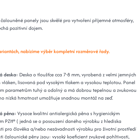
čalouněné panely jsou skvělé pro vytvoření příjemné atmosféry,
echá pozitivní dojem.
ariantách, nabízíme výběr kompletní rozměrové řady.
á deska:
Deska o tloušťce cca 7-8 mm, vyrobená z velmi jemných
 vláken, lisovaná pod vysokým tlakem a vysokou teplotou. Panel
vým parametrům tuhý a odolný a má dobrou tepelnou a zvukovou
Jeho nízká hmotnost umožňuje snadnou montáž na zeď.
á pěna:
Vysoce kvalitní antialergická pěna s hygienickým
tem PZH® ( jedná se o posouzení daného výrobku z hlediska
ti pro člověka a/nebo nezávadnosti výrobku pro životní prostředí
sti čalounické pěny jsou: vysoký koeficient zvukové pohltivosti,