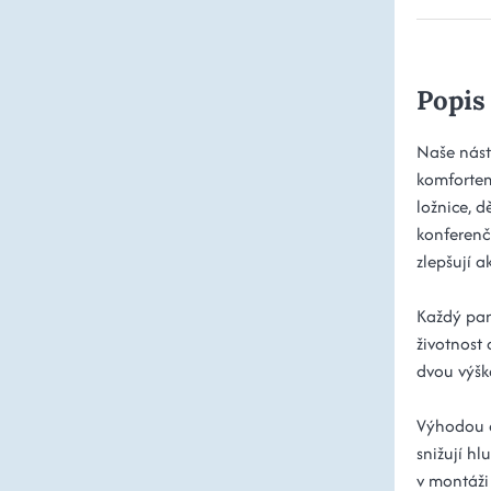
Popis
Naše nást
komfortem
ložnice, d
konferenčn
zlepšují a
Každý pane
životnost
dvou výšk
Výhodou č
snižují hl
v montáži