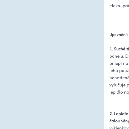
efektu pa
Upevnění:
1. Suché z
panelu. D
přilepí na
jeho použi
nenatřená
vylučuje p
lepidlo na
2. Lepidl
čalouněný
výklenkov