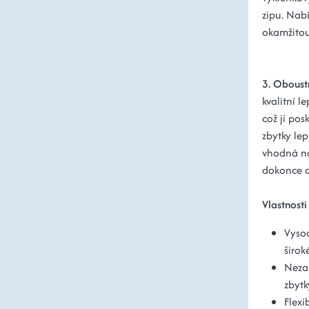
zipu. Nabí
okamžitou 
3. Oboust
kvalitní l
což jí pos
zbytky lep
vhodná na
dokonce d
Vlastnost
Vysoc
širok
Neza
zbytk
Flexi