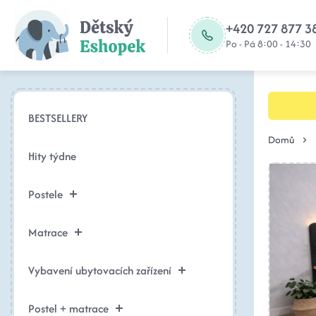
+420 727 877 3
Po - Pá 8:00 - 14:30
BESTSELLERY
Domů
Hity týdne
Postele
Matrace
Vybavení ubytovacích zařízení
Postel + matrace