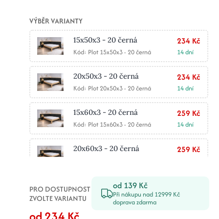
VÝBĚR VARIANTY
15x50x3 - 20 černá
234 Kč
Kód: Plot 15x50x3 - 20 černá
14 dní
20x50x3 - 20 černá
234 Kč
Kód: Plot 20x50x3 - 20 černá
14 dní
15x60x3 - 20 černá
259 Kč
Kód: Plot 15x60x3 - 20 černá
14 dní
20x60x3 - 20 černá
259 Kč
Kód: Plot 20x60x3 - 20 černá
14 dní
od 139 Kč
25x50x3 - 20 černá
267 Kč
PRO DOSTUPNOST
Při nákupu nad 12999 Kč
Kód: Plot 25x50x3 - 20 černá
14 dní
ZVOLTE VARIANTU
doprava zdarma
od 234 Kč