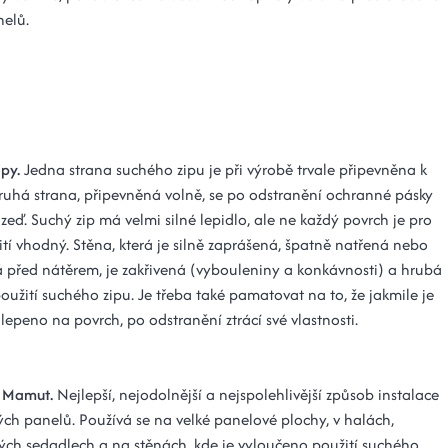
nelů.
ipy.
Jedna strana suchého zipu je při výrobě trvale připevněna k
ruhá strana, připevněná volně, se po odstranění ochranné pásky
 zeď. Suchý zip má velmi silné lepidlo, ale ne každý povrch je pro
tí vhodný. Stěna, která je silně zaprášená, špatně natřená nebo
 před nátěrem, je zakřivená (vybouleniny a konkávnosti) a hrubá
oužití suchého zipu. Je třeba také pamatovat na to, že jakmile je
lepeno na povrch, po odstranění ztrácí své vlastnosti.
o Mamut.
Nejlepší, nejodolnější a nejspolehlivější způsob instalace
ch panelů. Používá se na velké panelové plochy, v halách,
ých sedadlech a na stěnách, kde je vyloučeno použití suchého