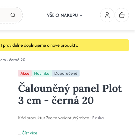
VŠE O NÁKUPU
t pravidelně doplňujeme o nové produkty.
 cm - černá 20
Akce
Novinka
Doporučené
Čalouněný panel Plot
3 cm - černá 20
Kód produktu:
Zvolte variantu
Výrobce:
Raska
...
Číst více