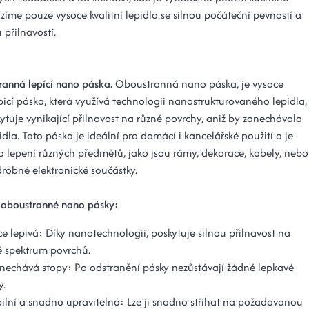
zíme pouze vysoce kvalitní lepidla se silnou počáteční pevností a
přilnavostí.
ranná lepící nano páska.
Oboustranná nano páska, je vysoce
epicí páska, která využívá technologii nanostrukturovaného lepidla,
kytuje vynikající přilnavost na různé povrchy, aniž by zanechávala
idla. Tato páska je ideální pro domácí i kancelářské použití a je
 lepení různých předmětů, jako jsou rámy, dekorace, kabely, nebo
robné elektronické součástky.
i oboustranné nano pásky:
e lepivá: Díky nanotechnologii, poskytuje silnou přilnavost na
é spektrum povrchů.
nechává stopy: Po odstranění pásky nezůstávají žádné lepkavé
y.
bilní a snadno upravitelná: Lze ji snadno stříhat na požadovanou