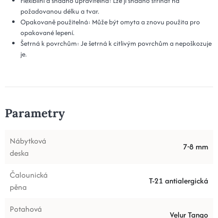
Flexibilní a snadno upravitelná: Lze ji snadno stříhat na
požadovanou délku a tvar.
Opakovaně použitelná: Může být omyta a znovu použita pro
opakované lepení.
Šetrná k povrchům: Je šetrná k citlivým povrchům a nepoškozuje
je.
Parametry
Nábytková
7-8 mm
deska
Čalounická
T-21 antialergická
pěna
Potahová
Velur Tango