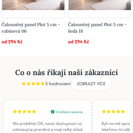
Čalouněný panel Plot 5 cm -
Čalouněný panel Plot 5 cm -
rubínová 06
šedá 18
od 294 Kč
od 294 Kč
Co o nás říkají naši zákazníci
3 hodnocení
ZOBRAZIT VÍCE
Ověřená recenze
Vše proběhlo OK, navíc dostupnost co
Byli na mě oprav
zobrazují je pravdivá a mají velký sklad
telefonu mi sděli