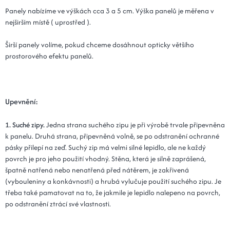
Kód: Plot 30x90x3 - 02 béžová
14 dní
Panely nabízíme ve výškách cca 3 a 5 cm. Výška panelů je měřena v
nejširším místě ( uprostřed ).
20x120x3 - 02 béžová
518 Kč
Kód: Plot 20x120x3 - 02 béžová
Širší panely volíme, pokud chceme dosáhnout opticky většího
14 dní
prostorového efektu panelů.
15x120x3 - 02 béžová
518 Kč
Kód: Plot 15x120x3 - 02 béžová
14 dní
Upevnění:
25x100x3 - 02 béžová
536 Kč
Kód: Plot 25x100x3 - 02 béžová
14 dní
1. Suché zipy.
Jedna strana suchého zipu je při výrobě trvale připevněna
k panelu. Druhá strana, připevněná volně, se po odstranění ochranné
30x100x3 - 02 béžová
536 Kč
pásky přilepí na zeď. Suchý zip má velmi silné lepidlo, ale ne každý
Kód: Plot 30x100x3 - 02 béžová
povrch je pro jeho použití vhodný. Stěna, která je silně zaprášená,
14 dní
špatně natřená nebo nenatřená před nátěrem, je zakřivená
(vybouleniny a konkávnosti) a hrubá vylučuje použití suchého zipu. Je
25x110x3 - 02 béžová
589 Kč
třeba také pamatovat na to, že jakmile je lepidlo nalepeno na povrch,
Kód: Plot 25x110x3 - 02 béžová
14 dní
po odstranění ztrácí své vlastnosti.
30x110x3 - 02 béžová
589 Kč