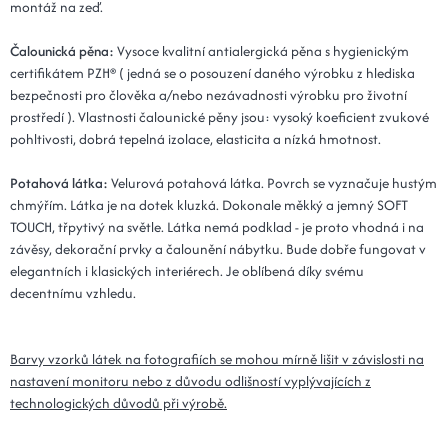
montáž na zeď.
Kód: Plot 25x80x3 - 02 béžová
14 dní
Čalounická pěna:
Vysoce kvalitní antialergická pěna s hygienickým
30x80x3 - 02 béžová
432 Kč
certifikátem PZH® ( jedná se o posouzení daného výrobku z hlediska
Kód: Plot 30x80x3 - 02 béžová
14 dní
bezpečnosti pro člověka a/nebo nezávadnosti výrobku pro životní
prostředí ). Vlastnosti čalounické pěny jsou: vysoký koeficient zvukové
pohltivosti, dobrá tepelná izolace, elasticita a nízká hmotnost.
15x100x3 - 02 béžová
432 Kč
Kód: Plot 15x100x3 - 02 béžová
14 dní
Potahová látka:
Velurová potahová látka. Povrch se vyznačuje hustým
chmýřím. Látka je na dotek kluzká. Dokonale měkký a jemný SOFT
20x110x3 - 02 béžová
476 Kč
TOUCH, třpytivý na světle. Látka nemá podklad - je proto vhodná i na
Kód: Plot 20x110x3 - 02 béžová
14 dní
závěsy, dekorační prvky a čalounění nábytku. Bude dobře fungovat v
elegantních i klasických interiérech. Je oblíbená díky svému
15x110x3 - 02 béžová
476 Kč
decentnímu vzhledu.
Kód: Plot 15x110x3 - 02 béžová
14 dní
Barvy vzorků látek na fotografiích se mohou mírně lišit v závislosti na
25x90x3 - 02 béžová
484 Kč
nastavení monitoru nebo z důvodu odlišností vyplývajících z
Kód: Plot 25x90x3 - 02 béžová
14 dní
technologických důvodů při výrobě.
30x90x3 - 02 béžová
484 Kč