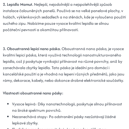
Kód: Plot 30x110x3 - 02 béžová
14 dní
2. Lepidlo Mamut.
Nejlepší, nejodolnější a nejspolehlivější způsob
instalace čalouněných panelů. Používá se na velké panelové plochy, v
25x120x3 - 02 béžová
649 Kč
halách, výklenkových sedadlech a na stěnách, kde je vyloučeno použití
suchého zipu. Nabízíme pouze vysoce kvalitní lepidla se silnou
Kód: Plot 25x120x3 - 02 béžová
14 dní
počáteční pevností a okamžitou přilnavostí.
30x120x3 - 02 béžová
649 Kč
Kód: Plot 30x120x3 - 02 béžová
14 dní
3. Oboustranná lepící nano páska.
Oboustranná nano páska, je vysoce
kvalitní lepicí páska, která využívá technologii nanostrukturovaného
lepidla, což jí poskytuje vynikající přilnavost na různé povrchy, aniž by
zanechávala zbytky lepidla. Tato páska je ideální pro domácí i
kancelářské použití a je vhodná na lepení různých předmětů, jako jsou
rámy, dekorace, kabely, nebo dokonce drobné elektronické součástky.
Vlastnosti oboustranné nano pásky:
Vysoce lepivá: Díky nanotechnologii, poskytuje silnou přilnavost
na široké spektrum povrchů.
Nezanechává stopy: Po odstranění pásky nezůstávají žádné
lepkavé zbytky.