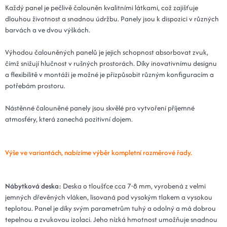
Každý panel je pečlivě čalouněn kvalitními látkami, což zajišťuje
Kód: Plot 15x80x3 - 02 béžová
14 dní
dlouhou životnost a snadnou údržbu. Panely jsou k dispozici v různých
barvách a ve dvou výškách.
25x70x3 - 02 béžová
371 Kč
Kód: Plot 25x70x3 - 02 béžová
14 dní
Výhodou čalouněných panelů je jejich schopnost absorbovat zvuk,
čímž snižují hlučnost v rušných prostorách. Díky inovativnímu designu
30x70x3 - 02 béžová
371 Kč
a flexibilitě v montáži je možné je přizpůsobit různým konfiguracím a
Kód: Plot 30x70x3 - 02 béžová
potřebám prostoru.
14 dní
Nástěnné čalouněné panely jsou skvělé pro vytvoření příjemné
20x90x3 - 02 béžová
388 Kč
atmosféry, která zanechá pozitivní dojem.
Kód: Plot 20x90x3 - 02 béžová
14 dní
15x90x3 - 02 béžová
388 Kč
Výše ve variantách, nabízíme výběr kompletní rozměrové řady.
Kód: Plot 15x90x3 - 02 béžová
14 dní
20x100x3 - 02 béžová
432 Kč
Nábytková deska:
Deska o tloušťce cca 7-8 mm, vyrobená z velmi
jemných dřevěných vláken, lisovaná pod vysokým tlakem a vysokou
Kód: Plot 20x100x3 - 02 béžová
14 dní
teplotou. Panel je díky svým parametrům tuhý a odolný a má dobrou
tepelnou a zvukovou izolaci. Jeho nízká hmotnost umožňuje snadnou
25x80x3 - 02 béžová
432 Kč