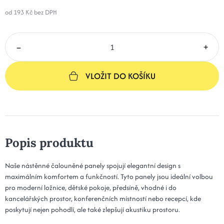
267 Kč
Kód: Plot 30x50x3 - 02 béžová
od 193 Kč
bez DPH
14 dní
20x70x3 - 02 béžová
303 Kč
–
+
Kód: Plot 20x70x3 - 02 béžová
14 dní
15x70x3 - 02 béžová
303 Kč
VLOŽIT DO KOŠÍKU
Kód: Plot 15x70x3 - 02 béžová
14 dní
25x60x3 - 02 béžová
319 Kč
Kód: Plot 25x60x3 - 02 béžová
14 dní
Popis produktu
30x60x3 - 02 béžová
319 Kč
Kód: Plot 30x60x3 - 02 béžová
14 dní
Naše nástěnné čalouněné panely spojují elegantní design s
maximálním komfortem a funkčností. Tyto panely jsou ideální volbou
20x80x3 - 02 béžová
346 Kč
pro moderní ložnice, dětské pokoje, předsíně, vhodné i do
Kód: Plot 20x80x3 - 02 béžová
14 dní
kancelářských prostor, konferenčních místností nebo recepcí, kde
poskytují nejen pohodlí, ale také zlepšují akustiku prostoru.
15x80x3 - 02 béžová
346 Kč