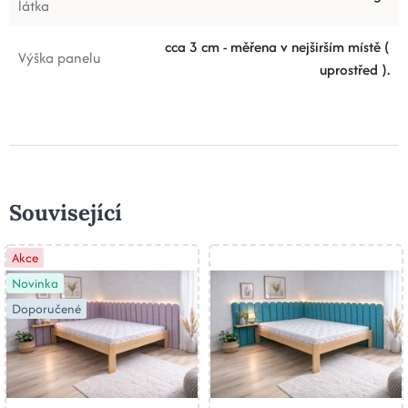
látka
cca 3 cm - měřena v nejširším místě (
Výška panelu
uprostřed ).
Související
Akce
Novinka
Doporučené